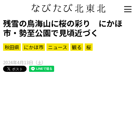
残雪の鳥海山に桜の彩り にかほ
市・勢至公園で見頃近づく
秋田県
にかほ市
ニュース
観る
桜
2024年4月13日（土）
知る一覧
世界遺産
文化・歴史
パワースポット
ミステリー
観る一覧
桜
花
紅葉
楽しむ一覧
まつり・イベント
聖地
おみやげ・特産
道の駅・産直
鉄道
アウトドア・レジャー