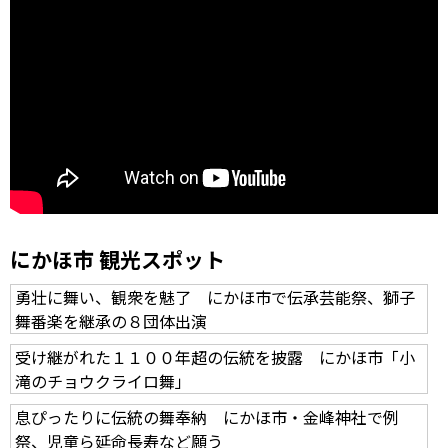
にかほ市 観光スポット
勇壮に舞い、観衆を魅了 にかほ市で伝承芸能祭、獅子
舞番楽を継承の８団体出演
受け継がれた１１００年超の伝統を披露 にかほ市「小
滝のチョウクライロ舞」
息ぴったりに伝統の舞奉納 にかほ市・金峰神社で例
祭、児童ら延命長寿など願う