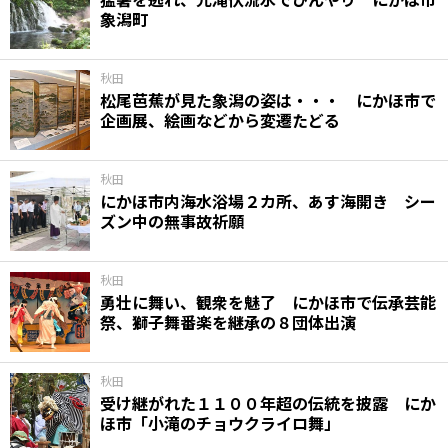
象潟町
秋田
松尾芭蕉が見た象潟の姿は・・・ にかほ市で
企画展、絵画などから変遷たどる
秋田
にかほ市内海水浴場２カ所、あす海開き シー
ズン中の無事故祈願
秋田
勇壮に舞い、観衆を魅了 にかほ市で伝承芸能
祭、獅子舞番楽を継承の８団体出演
秋田
受け継がれた１１００年超の伝統を披露 にか
ほ市「小滝のチョウクライロ舞」