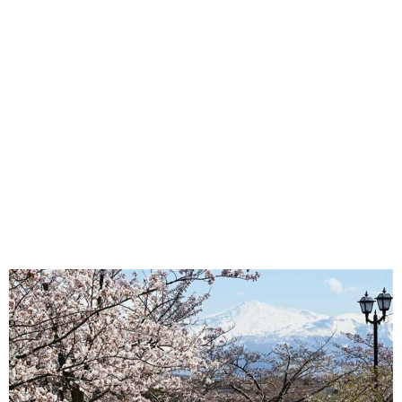
味わう一覧
麺類
ご当地グルメ
酒
スイーツ
癒す一覧
温泉
自然
宿泊
青森県
岩手県
秋田県