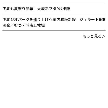
下北も夏祭り開幕 大湊ネブタ9台出陣
下北ジオパークを盛り上げへ案内看板新設 ジェラート6種
開発／むつ・斗南丘牧場
もっと見る＞