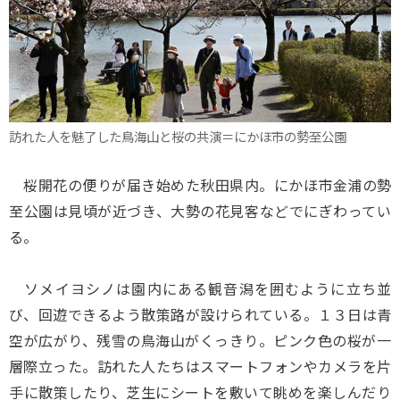
訪れた人を魅了した鳥海山と桜の共演＝にかほ市の勢至公園
桜開花の便りが届き始めた秋田県内。にかほ市金浦の勢
至公園は見頃が近づき、大勢の花見客などでにぎわってい
る。
ソメイヨシノは園内にある観音潟を囲むように立ち並
び、回遊できるよう散策路が設けられている。１３日は青
空が広がり、残雪の鳥海山がくっきり。ピンク色の桜が一
層際立った。訪れた人たちはスマートフォンやカメラを片
手に散策したり、芝生にシートを敷いて眺めを楽しんだり