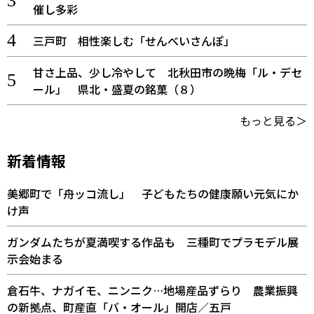
催し多彩
三戸町 相性楽しむ「せんべいさんぽ」
甘さ上品、少し冷やして 北秋田市の晩梅「ル・デセ
ール」 県北・盛夏の銘菓（８）
もっと見る＞
新着情報
美郷町で「舟ッコ流し」 子どもたちの健康願い元気にか
け声
ガンダムたちが夏満喫する作品も 三種町でプラモデル展
示会始まる
倉石牛、ナガイモ、ニンニク…地場産品ずらり 農業振興
の新拠点、町産直「バ・オール」開店／五戸