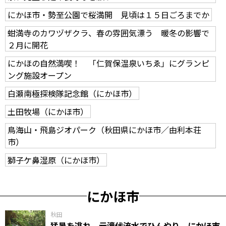
にかほ市・勢至公園で桜満開 見頃は１５日ごろまでか
蚶満寺のカワヅザクラ、春の雰囲気漂う 暖冬の影響で
２月に開花
にかほの自然満喫！ 「仁賀保温泉いちゑ」にグランピ
ング施設オープン
白瀬南極探検隊記念館（にかほ市）
土田牧場（にかほ市）
鳥海山・飛島ジオパーク（秋田県にかほ市／由利本荘
市）
獅子ケ鼻湿原（にかほ市）
にかほ市
秋田
猛暑を逃れ、元滝伏流水でひんやり にかほ市