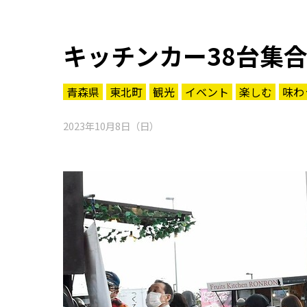
キッチンカー38台集
青森県
東北町
観光
イベント
楽しむ
味わ
2023年10月8日（日）
知る一覧
世界遺産
文化・歴史
パワースポット
ミステリー