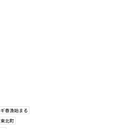
サギ春漁始まる
／東北町