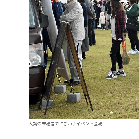
観る一覧
桜
花
紅葉
楽しむ一覧
まつり・イベント
聖地
おみやげ・特産
道の駅・産直
鉄道
アウトドア・レジャー
味わう一覧
麺類
ご当地グルメ
酒
スイーツ
癒す一覧
温泉
自然
宿泊
青森県
岩手県
秋田県
大勢の来場者でにぎわうイベント会場