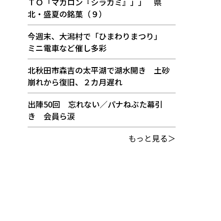
ＴＯ「マカロン『シラカミ』」」 県
北・盛夏の銘菓（９）
今週末、大潟村で「ひまわりまつり」
ミニ電車など催し多彩
北秋田市森吉の太平湖で湖水開き 土砂
崩れから復旧、２カ月遅れ
出陣50回 忘れない／パナねぶた幕引
き 会員ら涙
もっと見る＞