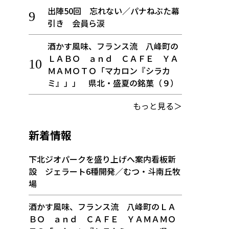
出陣50回 忘れない／パナねぶた幕
引き 会員ら涙
酒かす風味、フランス流 八峰町の
ＬＡＢＯ ａｎｄ ＣＡＦＥ ＹＡ
ＭＡＭＯＴＯ「マカロン『シラカ
ミ』」」 県北・盛夏の銘菓（９）
もっと見る＞
新着情報
下北ジオパークを盛り上げへ案内看板新
設 ジェラート6種開発／むつ・斗南丘牧
場
酒かす風味、フランス流 八峰町のＬＡ
ＢＯ ａｎｄ ＣＡＦＥ ＹＡＭＡＭＯ