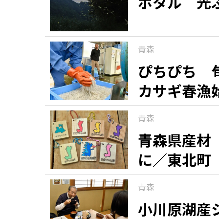
ホタル 光
青森
ぴちぴち 
カサギ春漁
青森
青森県産材
に／東北町
青森
小川原湖産