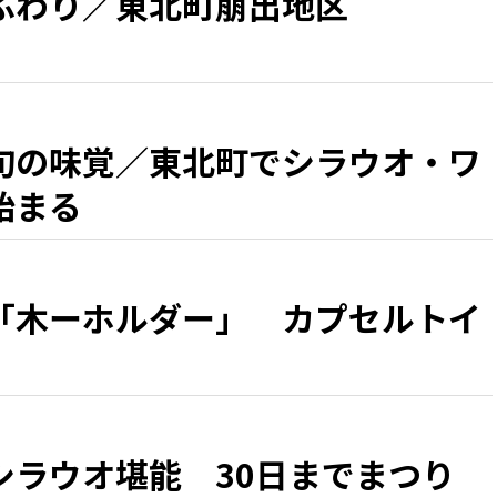
ふわり／東北町萠出地区
旬の味覚／東北町でシラウオ・ワ
始まる
「木ーホルダー」 カプセルトイ
シラウオ堪能 30日までまつり