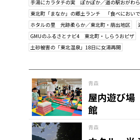
手湯にカラタチの実 ぽかぽか／道の駅おがわ
東北町「まなか」の郷土ランチ 「食べにおいで
ホタルの里 光跡柔らか／東北町・萠出地区
GMUのふるさとナビ4 東北町・しらうおピザ
土砂被害の「東北温泉」18日に女湯再開
青森
屋内遊び場
館
青森