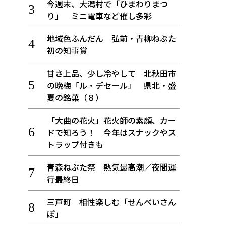
今週末、大潟村で「ひまわりまつ
り」 ミニ電車など催し多彩
地域色ふんだん 弘前・青柳ねぷた
初の知事賞
甘さ上品、少し冷やして 北秋田市
の晩梅「ル・デセール」 県北・盛
夏の銘菓（８）
「大曲の花火」花火師の素顔、カー
ドで知ろう！ 今年はスナックやス
トラップ付きも
青森ねぶた祭 熱気最高潮／夜間運
行最終日
三戸町 相性楽しむ「せんべいさん
ぽ」