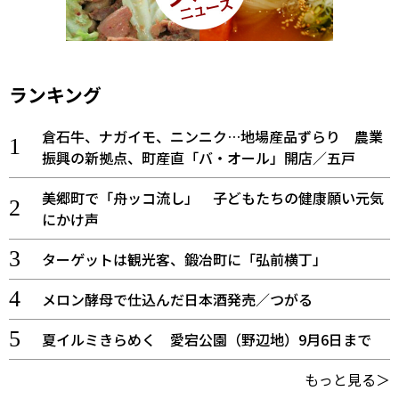
ランキング
倉石牛、ナガイモ、ニンニク…地場産品ずらり 農業
振興の新拠点、町産直「バ・オール」開店／五戸
美郷町で「舟ッコ流し」 子どもたちの健康願い元気
にかけ声
ターゲットは観光客、鍛冶町に「弘前横丁」
メロン酵母で仕込んだ日本酒発売／つがる
夏イルミきらめく 愛宕公園（野辺地）9月6日まで
もっと見る＞