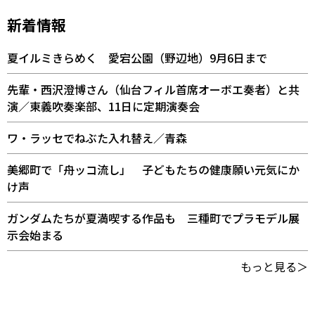
新着情報
夏イルミきらめく 愛宕公園（野辺地）9月6日まで
先輩・西沢澄博さん（仙台フィル首席オーボエ奏者）と共
演／東義吹奏楽部、11日に定期演奏会
ワ・ラッセでねぶた入れ替え／青森
美郷町で「舟ッコ流し」 子どもたちの健康願い元気にか
け声
ガンダムたちが夏満喫する作品も 三種町でプラモデル展
示会始まる
もっと見る＞