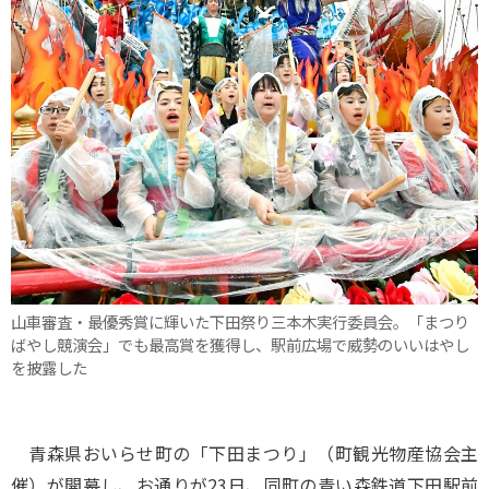
山車審査・最優秀賞に輝いた下田祭り三本木実行委員会。「まつり
ばやし競演会」でも最高賞を獲得し、駅前広場で威勢のいいはやし
を披露した
青森県おいらせ町の「下田まつり」（町観光物産協会主
催）が開幕し、お通りが23日、同町の青い森鉄道下田駅前