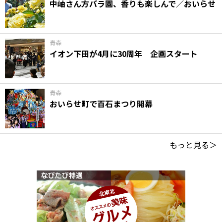
中岫さん方バラ園、香りも楽しんで／おいらせ
青森
イオン下田が4月に30周年 企画スタート
青森
おいらせ町で百石まつり開幕
もっと見る＞