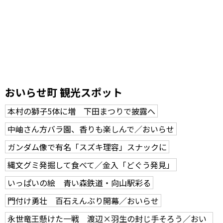
おいらせ町 観光スポット
本村の獅子5体に増 下田まつりで披露へ
中岫さん方バラ園、香りも楽しんで／おいらせ
ガンダム像で有名「スズキ理容」スナックに
縄文グミ発掘して食べて／金入「どぐう発見」
いっぱいの絵 青い森鉄道・向山駅彩る
門付け勇壮 百石えんぶり開幕／おいらせ
永世竜王懸けた一戦 渡辺×羽生の封じ手そろう／おい