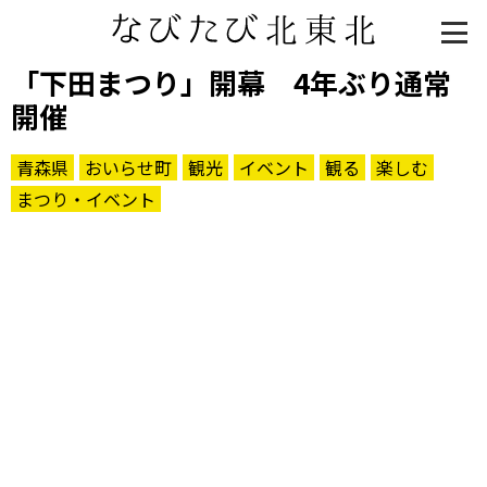
「下田まつり」開幕 4年ぶり通常
開催
青森県
おいらせ町
観光
イベント
観る
楽しむ
まつり・イベント
知る一覧
世界遺産
文化・歴史
パワースポット
ミステリー
観る一覧
桜
花
紅葉
楽しむ一覧
まつり・イベント
聖地
おみやげ・特産
道の駅・産直
鉄道
アウトドア・レジャー