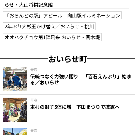
らせ・大山将棋記念館
「おらんどの駅」アピール 向山駅イルミネーション
2年ぶり大杉玉かけ替え／おいらせ・桃川
オオハクチョウ第1陣飛来 おいらせ・間木堤
おいらせ町
青森
伝統つなぐ力強い摺り 「百石えんぶり」始ま
る／おいらせ
青森
本村の獅子5体に増 下田まつりで披露へ
青森