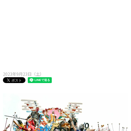
味わう一覧
麺類
ご当地グルメ
酒
スイーツ
癒す一覧
温泉
自然
宿泊
青森県
岩手県
秋田県
2023年9月23日（土）