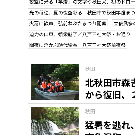
夜空に光る「竿燈」の文字や秋田犬、初のドロ
光の稲穂、夏の夜空彩る 秋田市で秋田竿燈ま
火扇に歓声、弘前ねぷたまつり開幕
立佞武多
迫力の山車、観衆魅了／八戸三社大祭・お通り
闇夜に浮かぶ時代絵巻 八戸三社大祭前夜祭
秋田
北秋田市森
から復旧、
秋田
猛暑を逃れ