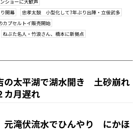
ーンショーに大歓声
つり開幕
忠孝太鼓 小型化して7年ぶり出陣・立佞武多
のカプセルトイ販売開始
ねぶた名人・竹浪さん、橋本に新拠点
吉の太平湖で湖水開き 土砂崩れ
２カ月遅れ
、元滝伏流水でひんやり にかほ