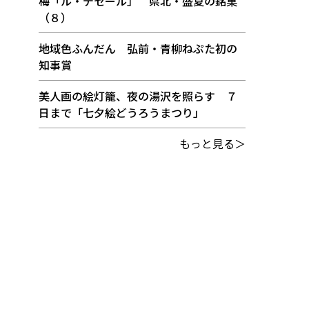
梅「ル・デセール」 県北・盛夏の銘菓
（８）
地域色ふんだん 弘前・青柳ねぷた初の
知事賞
美人画の絵灯籠、夜の湯沢を照らす ７
日まで「七夕絵どうろうまつり」
もっと見る＞