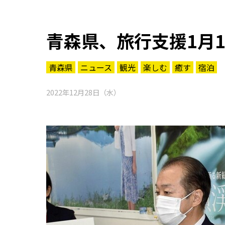
青森県、旅行支援1月1
青森県
ニュース
観光
楽しむ
癒す
宿泊
2022年12月28日（水）
知る一覧
世界遺産
文化・歴史
パワースポット
ミステリー