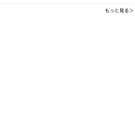
もっと見る＞
このサイトについて
｜
利用規約
掲載中の記事・写真・イラストの無断転