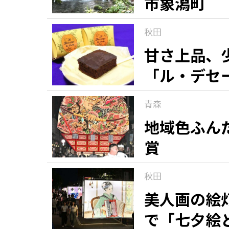
市象潟町
秋田
甘さ上品、
「ル・デセ
青森
地域色ふん
賞
秋田
美人画の絵
で「七夕絵