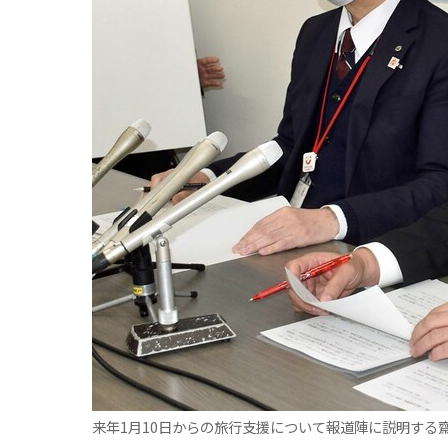
観る一覧
桜
花
紅葉
楽しむ一覧
まつり・イベント
聖地
おみやげ・特産
道の駅・産直
鉄道
アウトドア・レジャー
味わう一覧
麺類
ご当地グルメ
酒
スイーツ
癒す一覧
温泉
自然
宿泊
青森県
岩手県
秋田県
来年1月10日からの旅行支援について報道陣に説明する