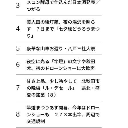
メロン酵母で仕込んだ日本酒発売／
つがる
美人画の絵灯籠、夜の湯沢を照ら
す ７日まで「七夕絵どうろうまつ
り」
豪華な山車お還り・八戸三社大祭
夜空に光る「竿燈」の文字や秋田
犬、初のドローンショーに大歓声
甘さ上品、少し冷やして 北秋田市
の晩梅「ル・デセール」 県北・盛
夏の銘菓（８）
竿燈まつりあす開幕、今年はドロー
ンショーも ２７３本出竿、周辺で
交通規制