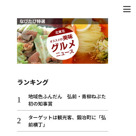
ランキング
地域色ふんだん 弘前・青柳ねぷた
初の知事賞
ターゲットは観光客、鍛冶町に「弘
前横丁」