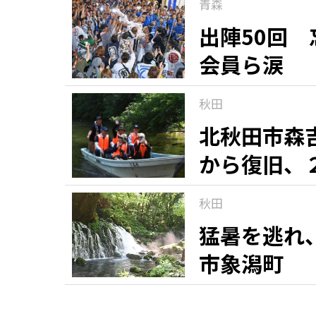
青森
出陣50回
会員ら涙
秋田
北秋田市森
から復旧、
秋田
猛暑を逃れ
市象潟町