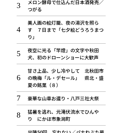
メロン酵母で仕込んだ日本酒発売／
つがる
美人画の絵灯籠、夜の湯沢を照ら
す ７日まで「七夕絵どうろうまつ
り」
夜空に光る「竿燈」の文字や秋田
犬、初のドローンショーに大歓声
甘さ上品、少し冷やして 北秋田市
の晩梅「ル・デセール」 県北・盛
夏の銘菓（８）
豪華な山車お還り・八戸三社大祭
猛暑を逃れ、元滝伏流水でひんや
り にかほ市象潟町
出陣50回 忘れない／パナねぶた幕