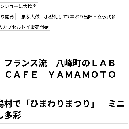
ーンショーに大歓声
つり開幕
忠孝太鼓 小型化して7年ぶり出陣・立佞武多
のカプセルトイ販売開始
、フランス流 八峰町のＬＡＢ
 ＣＡＦＥ ＹＡＭＡＭＯＴＯ
『シラカミ』」」 県北・盛夏の
潟村で「ひまわりまつり」 ミニ
し多彩