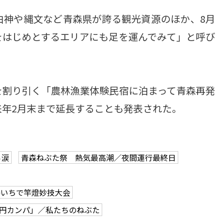
神や縄文など青森県が誇る観光資源のほか、8月
をはじめとするエリアにも足を運んでみて」と呼び
割り引く「農林漁業体験民宿に泊まって青森再発
年2月末まで延長することも発表された。
ら涙
青森ねぶた祭 熱気最高潮／夜間運行最終日
かいちで竿燈妙技大会
0円カンパ」／私たちのねぶた