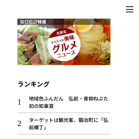
ランキング
地域色ふんだん 弘前・青柳ねぷた
初の知事賞
ターゲットは観光客、鍛冶町に「弘
前横丁」