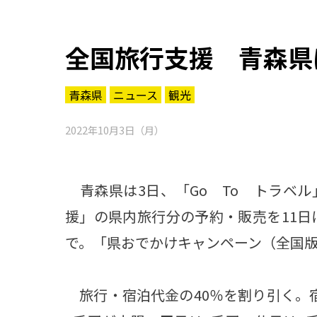
全国旅行支援 青森県
青森県
ニュース
観光
2022年10月3日（月）
青森県は3日、「Go To トラベ
援」の県内旅行分の予約・販売を11日
で。「県おでかけキャンペーン（全国
旅行・宿泊代金の40％を割り引く。
知る一覧
世界遺産
文化・歴史
パワースポット
ミステリー