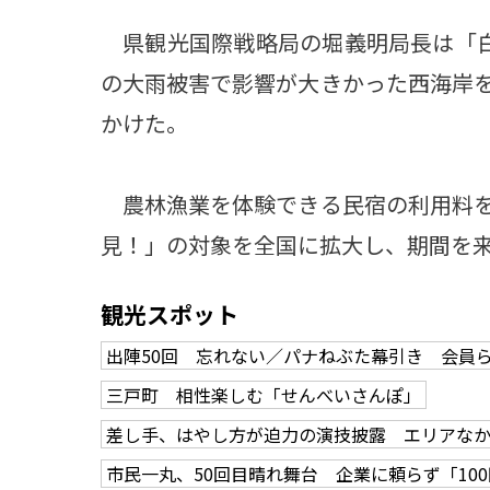
県観光国際戦略局の堀義明局長は「白
の大雨被害で影響が大きかった西海岸
かけた。
農林漁業を体験できる民宿の利用料を
見！」の対象を全国に拡大し、期間を来
観光スポット
出陣50回 忘れない／パナねぶた幕引き 会員
三戸町 相性楽しむ「せんべいさんぽ」
差し手、はやし方が迫力の演技披露 エリアな
市民一丸、50回目晴れ舞台 企業に頼らず「10