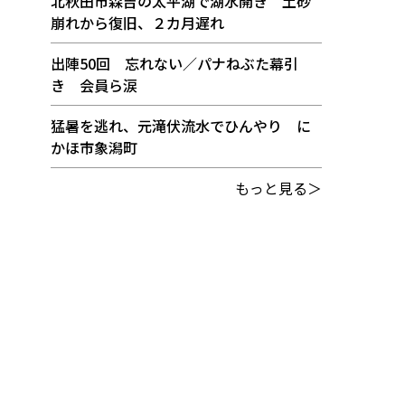
北秋田市森吉の太平湖で湖水開き 土砂
崩れから復旧、２カ月遅れ
出陣50回 忘れない／パナねぶた幕引
き 会員ら涙
猛暑を逃れ、元滝伏流水でひんやり に
かほ市象潟町
もっと見る＞