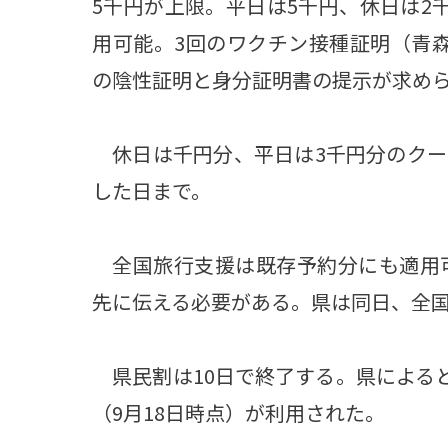
5千円が上限。平日は5千円、休日は2
用可能。3回のワクチン接種証明（青森
観る一覧
桜
花
紅葉
の陰性証明と身分証明書の提示が求め
楽しむ一覧
まつり・イベント
聖地
おみやげ・特産
道の駅・産直
鉄道
アウトドア・レジャー
休日は千円分、平日は3千円分のクー
した日まで。
味わう一覧
麺類
ご当地グルメ
酒
スイーツ
癒す一覧
温泉
自然
宿泊
全国旅行支援は既存予約分にも適用可
先に伝える必要がある。県は同日、全
青森県
岩手県
秋田県
県民割は10日で終了する。県によると
（9月18日時点）が利用された。