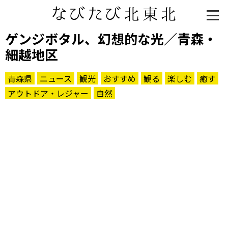
ゲンジボタル、幻想的な光／青森・
細越地区
青森県
ニュース
観光
おすすめ
観る
楽しむ
癒す
アウトドア・レジャー
自然
知る一覧
世界遺産
文化・歴史
パワースポット
ミステリー
観る一覧
桜
花
紅葉
楽しむ一覧
まつり・イベント
聖地
おみやげ・特産
道の駅・産直
鉄道
アウトドア・レジャー