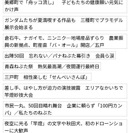
美郷町で「舟ッコ流し」 子どもたちの健康願い元気に
かけ声
ガンダムたちが夏満喫する作品も 三種町でプラモデル
展示会始まる
倉石牛、ナガイモ、ニンニク…地場産品ずらり 農業振
興の新拠点、町産直「バ・オール」開店／五戸
出陣50回 忘れない／パナねぶた幕引き 会員ら涙
青森ねぶた祭 熱気最高潮／夜間運行最終日
三戸町 相性楽しむ「せんべいさんぽ」
差し手、はやし方が迫力の演技披露 エリアなかいちで
竿燈妙技大会
市民一丸、50回目晴れ舞台 企業に頼らず「100円カン
パ」／私たちのねぶた
夜空に光る「竿燈」の文字や秋田犬、初のドローンショ
ーに大歓声