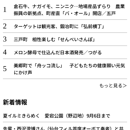
倉石牛、ナガイモ、ニンニク…地場産品ずらり 農業
振興の新拠点、町産直「バ・オール」開店／五戸
ターゲットは観光客、鍛冶町に「弘前横丁」
三戸町 相性楽しむ「せんべいさんぽ」
メロン酵母で仕込んだ日本酒発売／つがる
美郷町で「舟ッコ流し」 子どもたちの健康願い元気
にかけ声
もっと見る＞
新着情報
夏イルミきらめく 愛宕公園（野辺地）9月6日まで
先輩・西沢澄博さん（仙台フィル首席オーボエ奏者）と共