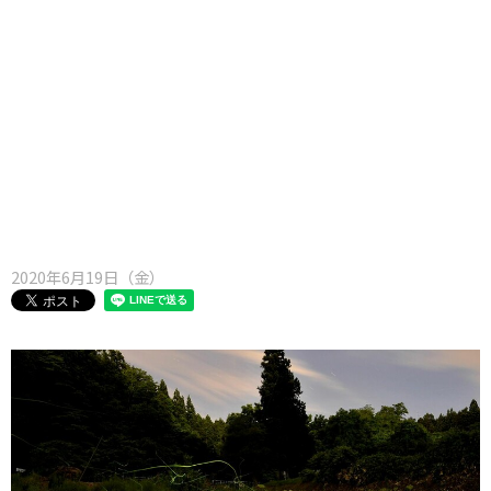
味わう一覧
麺類
ご当地グルメ
酒
スイーツ
癒す一覧
温泉
自然
宿泊
青森県
岩手県
秋田県
2020年6月19日（金）