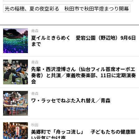
光の稲穂、夏の夜空彩る 秋田市で秋田竿燈まつり開幕
青森
夏イルミきらめく 愛宕公園（野辺地）9月6日
まで
青森
先輩・西沢澄博さん（仙台フィル首席オーボエ
奏者）と共演／東義吹奏楽部、11日に定期演奏
会
青森
ワ・ラッセでねぶた入れ替え／青森
秋田
美郷町で「舟ッコ流し」 子どもたちの健康願
い元気にかけ声