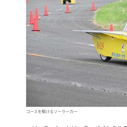
観る一覧
桜
花
紅葉
楽しむ一覧
まつり・イベント
聖地
おみやげ・特産
道の駅・産直
鉄道
アウトドア・レジャー
味わう一覧
麺類
ご当地グルメ
酒
スイーツ
癒す一覧
温泉
自然
宿泊
青森県
岩手県
秋田県
コースを駆けるソーラーカー