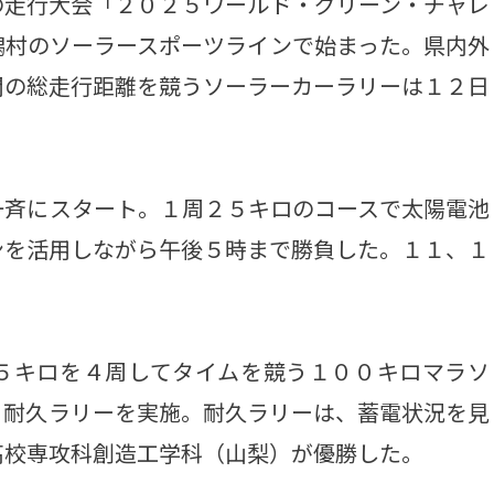
走行大会「２０２５ワールド・グリーン・チャレ
潟村のソーラースポーツラインで始まった。県内外
間の総走行距離を競うソーラーカーラリーは１２日
斉にスタート。１周２５キロのコースで太陽電池
ンを活用しながら午後５時まで勝負した。１１、１
５キロを４周してタイムを競う１００キロマラソ
う耐久ラリーを実施。耐久ラリーは、蓄電状況を見
高校専攻科創造工学科（山梨）が優勝した。