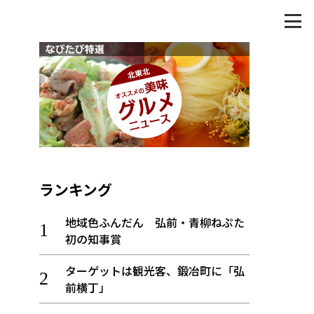
ランキング
地域色ふんだん 弘前・青柳ねぷた
初の知事賞
ターゲットは観光客、鍛冶町に「弘
前横丁」