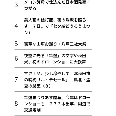
メロン酵母で仕込んだ日本酒発売／
つがる
美人画の絵灯籠、夜の湯沢を照ら
す ７日まで「七夕絵どうろうまつ
り」
豪華な山車お還り・八戸三社大祭
夜空に光る「竿燈」の文字や秋田
犬、初のドローンショーに大歓声
甘さ上品、少し冷やして 北秋田市
の晩梅「ル・デセール」 県北・盛
夏の銘菓（８）
竿燈まつりあす開幕、今年はドロー
ンショーも ２７３本出竿、周辺で
交通規制