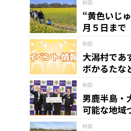
秋田
“黄色いじ
月５日まで
秋田
大潟村であ
ボかるたな
舞いも
秋田
男鹿半島・
可能な地域
秋田