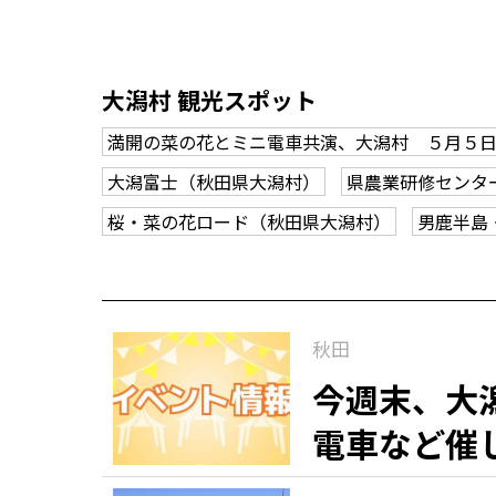
大潟村 観光スポット
満開の菜の花とミニ電車共演、大潟村 ５月５
大潟富士（秋田県大潟村）
県農業研修センタ
桜・菜の花ロード（秋田県大潟村）
男鹿半島
秋田
今週末、大
電車など催