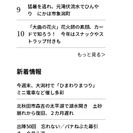
猛暑を逃れ、元滝伏流水でひんや
り にかほ市象潟町
「大曲の花火」花火師の素顔、カー
ドで知ろう！ 今年はスナックやス
トラップ付きも
もっと見る＞
新着情報
今週末、大潟村で「ひまわりまつり」
ミニ電車など催し多彩
北秋田市森吉の太平湖で湖水開き 土砂
崩れから復旧、２カ月遅れ
出陣50回 忘れない／パナねぶた幕引