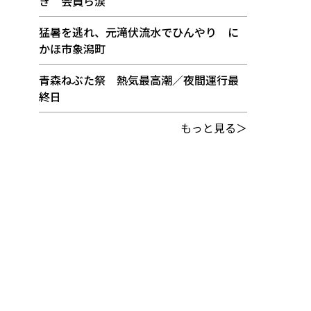
き 会員ら涙
猛暑を逃れ、元滝伏流水でひんやり に
かほ市象潟町
青森ねぶた祭 熱気最高潮／夜間運行最
終日
もっと見る＞