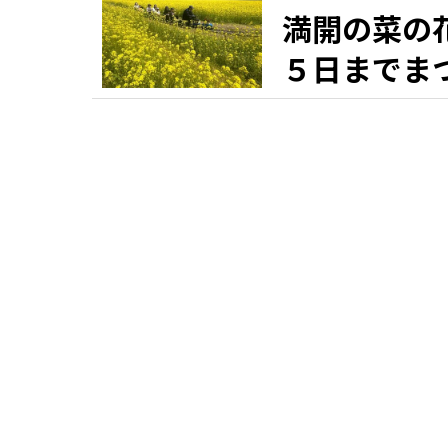
満開の菜の
５日までま