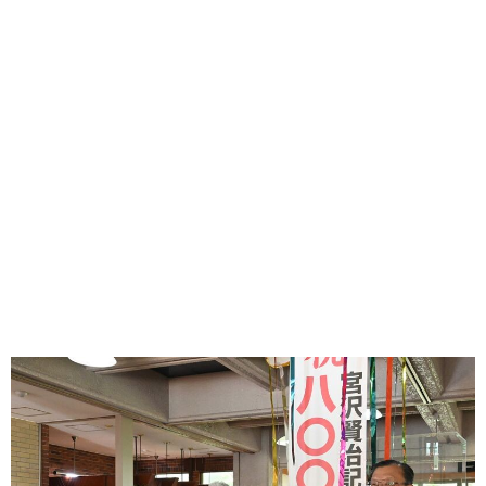
味わう一覧
麺類
ご当地グルメ
酒
スイーツ
癒す一覧
温泉
自然
宿泊
青森県
岩手県
秋田県