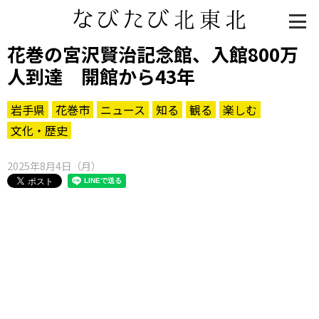
花巻の宮沢賢治記念館、入館800万
人到達 開館から43年
岩手県
花巻市
ニュース
知る
観る
楽しむ
文化・歴史
2025年8月4日（月）
知る一覧
世界遺産
文化・歴史
パワースポット
ミステリー
観る一覧
桜
花
紅葉
楽しむ一覧
まつり・イベント
聖地
おみやげ・特産
道の駅・産直
鉄道
アウトドア・レジャー