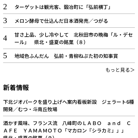
ターゲットは観光客、鍛冶町に「弘前横丁」
メロン酵母で仕込んだ日本酒発売／つがる
甘さ上品、少し冷やして 北秋田市の晩梅「ル・デセ
ール」 県北・盛夏の銘菓（８）
地域色ふんだん 弘前・青柳ねぷた初の知事賞
もっと見る＞
新着情報
下北ジオパークを盛り上げへ案内看板新設 ジェラート6種
開発／むつ・斗南丘牧場
酒かす風味、フランス流 八峰町のＬＡＢＯ ａｎｄ Ｃ
ＡＦＥ ＹＡＭＡＭＯＴＯ「マカロン『シラカミ』」」
県北・盛夏の銘菓（９）