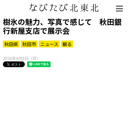
樹氷の魅力、写真で感じて 秋田銀
行新屋支店で展示会
秋田県
秋田市
ニュース
観る
2026年4月6日（月）
知る一覧
世界遺産
文化・歴史
パワースポット
ミステリー
観る一覧
桜
花
紅葉
楽しむ一覧
まつり・イベント
聖地
おみやげ・特産
道の駅・産直
鉄道
アウトドア・レジャー