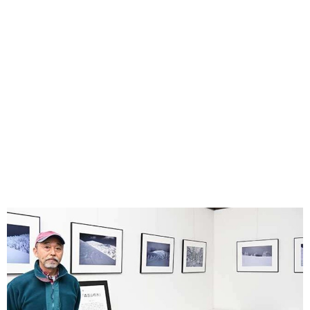
味わう一覧
麺類
ご当地グルメ
酒
スイーツ
癒す一覧
温泉
自然
宿泊
青森県
岩手県
秋田県