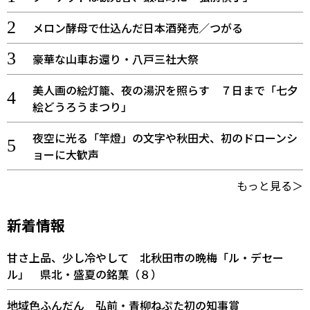
メロン酵母で仕込んだ日本酒発売／つがる
豪華な山車お還り・八戸三社大祭
美人画の絵灯籠、夜の湯沢を照らす ７日まで「七夕
絵どうろうまつり」
夜空に光る「竿燈」の文字や秋田犬、初のドローンシ
ョーに大歓声
もっと見る＞
新着情報
甘さ上品、少し冷やして 北秋田市の晩梅「ル・デセー
ル」 県北・盛夏の銘菓（８）
地域色ふんだん 弘前・青柳ねぷた初の知事賞