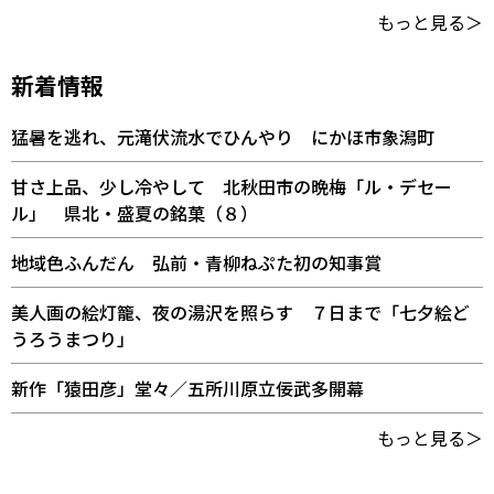
もっと見る＞
新着情報
猛暑を逃れ、元滝伏流水でひんやり にかほ市象潟町
甘さ上品、少し冷やして 北秋田市の晩梅「ル・デセー
ル」 県北・盛夏の銘菓（８）
地域色ふんだん 弘前・青柳ねぷた初の知事賞
美人画の絵灯籠、夜の湯沢を照らす ７日まで「七夕絵ど
うろうまつり」
新作「猿田彦」堂々／五所川原立佞武多開幕
もっと見る＞