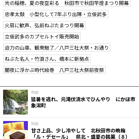
光の稲穂、夏の夜空彩る 秋田市で秋田竿燈まつり開幕
忠孝太鼓 小型化して7年ぶり出陣・立佞武多
火扇に歓声、弘前ねぷたまつり開幕
立佞武多のカプセルトイ販売開始
迫力の山車、観衆魅了／八戸三社大祭・お通り
ねぶた名人・竹浪さん、橋本に新拠点
闇夜に浮かぶ時代絵巻 八戸三社大祭前夜祭
秋田
猛暑を逃れ、元滝伏流水でひんやり にかほ市
象潟町
秋田
甘さ上品、少し冷やして 北秋田市の晩梅
「ル・デセール」 県北・盛夏の銘菓（８）