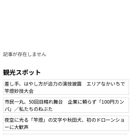
味わう一覧
麺類
ご当地グルメ
酒
スイーツ
癒す一覧
温泉
自然
宿泊
青森県
岩手県
秋田県
記事が存在しません
観光スポット
差し手、はやし方が迫力の演技披露 エリアなかいちで
竿燈妙技大会
市民一丸、50回目晴れ舞台 企業に頼らず「100円カン
パ」／私たちのねぶた
夜空に光る「竿燈」の文字や秋田犬、初のドローンショ
ーに大歓声