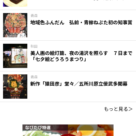
青森
地域色ふんだん 弘前・青柳ねぷた初の知事賞
秋田
美人画の絵灯籠、夜の湯沢を照らす ７日まで
「七夕絵どうろうまつり」
青森
新作「猿田彦」堂々／五所川原立佞武多開幕
もっと見る＞