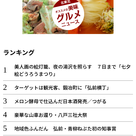
ランキング
美人画の絵灯籠、夜の湯沢を照らす ７日まで「七夕
絵どうろうまつり」
ターゲットは観光客、鍛冶町に「弘前横丁」
メロン酵母で仕込んだ日本酒発売／つがる
豪華な山車お還り・八戸三社大祭
地域色ふんだん 弘前・青柳ねぷた初の知事賞