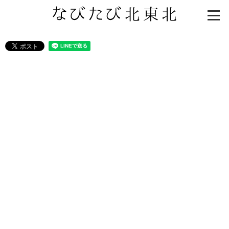
知る一覧
世界遺産
文化・歴史
パワースポット
ミステリー
観る一覧
桜
花
紅葉
楽しむ一覧
まつり・イベント
聖地
おみやげ・特産
道の駅・産直
鉄道
アウトドア・レジャー