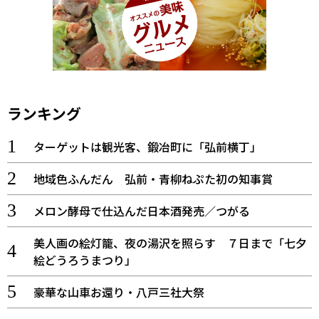
ランキング
ターゲットは観光客、鍛冶町に「弘前横丁」
地域色ふんだん 弘前・青柳ねぷた初の知事賞
メロン酵母で仕込んだ日本酒発売／つがる
美人画の絵灯籠、夜の湯沢を照らす ７日まで「七夕
絵どうろうまつり」
豪華な山車お還り・八戸三社大祭