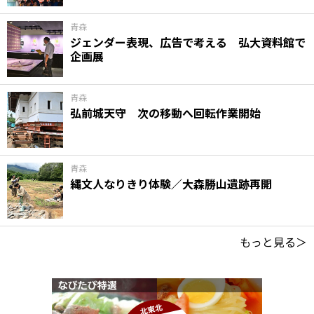
青森
ジェンダー表現、広告で考える 弘大資料館で
企画展
青森
弘前城天守 次の移動へ回転作業開始
青森
縄文人なりきり体験／大森勝山遺跡再開
もっと見る＞