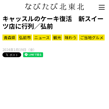
キャッスルのケーキ復活 新スイー
ツ店に行列／弘前
青森県
弘前市
ニュース
観光
味わう
ご当地グルメ
2024年1月19日（金）
知る一覧
世界遺産
文化・歴史
パワースポット
ミステリー
観る一覧
桜
花
紅葉
楽しむ一覧
まつり・イベント
聖地
おみやげ・特産
道の駅・産直
鉄道
アウトドア・レジャー