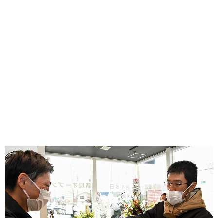
味わう一覧
麺類
ご当地グルメ
酒
スイーツ
癒す一覧
温泉
自然
宿泊
青森県
岩手県
秋田県