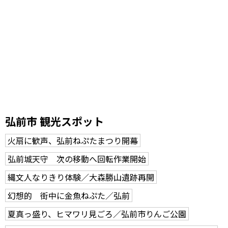
弘前市 観光スポット
火扇に歓声、弘前ねぷたまつり開幕
弘前城天守 次の移動へ回転作業開始
縄文人なりきり体験／大森勝山遺跡再開
幻想的 街中に金魚ねぷた／弘前
夏真っ盛り、ヒマワリ見ごろ／弘前市りんご公園