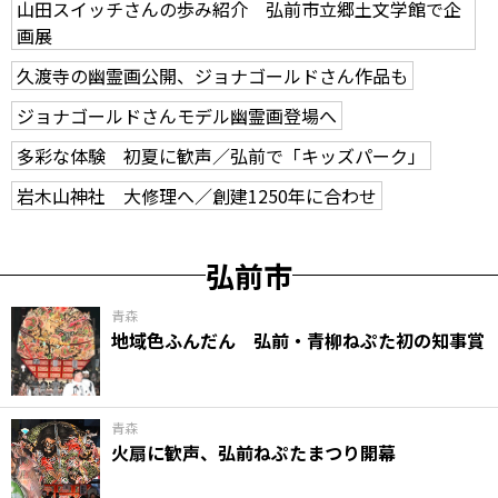
山田スイッチさんの歩み紹介 弘前市立郷土文学館で企
画展
久渡寺の幽霊画公開、ジョナゴールドさん作品も
ジョナゴールドさんモデル幽霊画登場へ
多彩な体験 初夏に歓声／弘前で「キッズパーク」
岩木山神社 大修理へ／創建1250年に合わせ
弘前市
青森
地域色ふんだん 弘前・青柳ねぷた初の知事賞
青森
火扇に歓声、弘前ねぷたまつり開幕