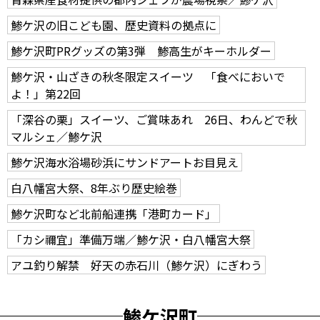
鯵ケ沢の旧こども園、歴史資料の拠点に
鯵ケ沢町PRグッズの第3弾 鯵高生がキーホルダー
鯵ケ沢・山ざきの秋冬限定スイーツ 「食べにおいで
よ！」第22回
「深谷の栗」スイーツ、ご賞味あれ 26日、わんどで秋
マルシェ／鯵ケ沢
鯵ケ沢海水浴場砂浜にサンドアートお目見え
白八幡宮大祭、8年ぶり歴史絵巻
鯵ケ沢町など北前船連携「港町カード」
「カシ禰宜」準備万端／鯵ケ沢・白八幡宮大祭
アユ釣り解禁 好天の赤石川（鯵ケ沢）にぎわう
鯵ケ沢町