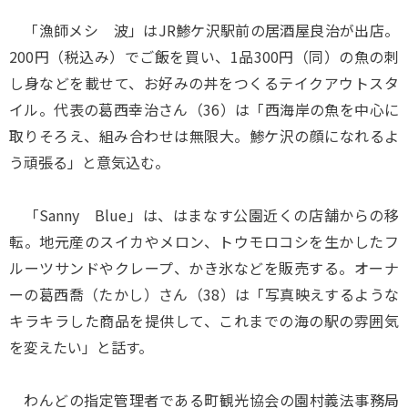
「漁師メシ 波」はJR鯵ケ沢駅前の居酒屋良治が出店。
200円（税込み）でご飯を買い、1品300円（同）の魚の刺
し身などを載せて、お好みの丼をつくるテイクアウトスタ
イル。代表の葛西幸治さん（36）は「西海岸の魚を中心に
取りそろえ、組み合わせは無限大。鯵ケ沢の顔になれるよ
う頑張る」と意気込む。
「Sanny Blue」は、はまなす公園近くの店舗からの移
転。地元産のスイカやメロン、トウモロコシを生かしたフ
ルーツサンドやクレープ、かき氷などを販売する。オーナ
ーの葛西喬（たかし）さん（38）は「写真映えするような
キラキラした商品を提供して、これまでの海の駅の雰囲気
を変えたい」と話す。
わんどの指定管理者である町観光協会の園村義法事務局