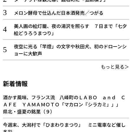
メロン酵母で仕込んだ日本酒発売／つがる
美人画の絵灯籠、夜の湯沢を照らす ７日まで「七夕
絵どうろうまつり」
夜空に光る「竿燈」の文字や秋田犬、初のドローンシ
ョーに大歓声
もっと見る＞
新着情報
酒かす風味、フランス流 八峰町のＬＡＢＯ ａｎｄ Ｃ
ＡＦＥ ＹＡＭＡＭＯＴＯ「マカロン『シラカミ』」」
県北・盛夏の銘菓（９）
今週末、大潟村で「ひまわりまつり」 ミニ電車など催し
多彩