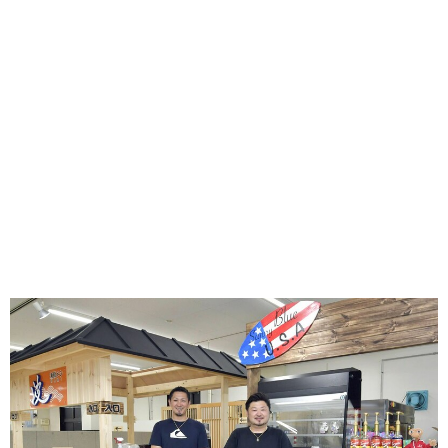
味わう一覧
麺類
ご当地グルメ
酒
スイーツ
癒す一覧
温泉
自然
宿泊
青森県
岩手県
秋田県