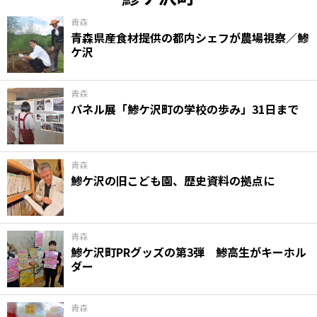
青森
青森県産食材提供の都内シェフが農場視察／鯵
ケ沢
青森
パネル展「鯵ケ沢町の学校の歩み」31日まで
青森
鯵ケ沢の旧こども園、歴史資料の拠点に
青森
鯵ケ沢町PRグッズの第3弾 鯵高生がキーホル
ダー
青森