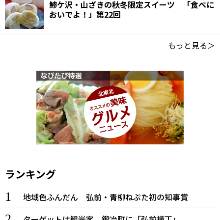
鯵ケ沢・山ざきの秋冬限定スイーツ 「食べに
おいでよ！」第22回
もっと見る＞
ランキング
地域色ふんだん 弘前・青柳ねぷた初の知事賞
ターゲットは観光客、鍛冶町に「弘前横丁」