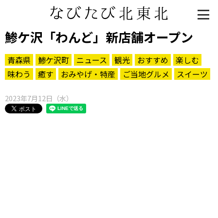
鯵ケ沢「わんど」新店舗オープン
青森県
鯵ケ沢町
ニュース
観光
おすすめ
楽しむ
味わう
癒す
おみやげ・特産
ご当地グルメ
スイーツ
2023年7月12日（水）
知る一覧
世界遺産
文化・歴史
パワースポット
ミステリー
観る一覧
桜
花
紅葉
楽しむ一覧
まつり・イベント
聖地
おみやげ・特産
道の駅・産直
鉄道
アウトドア・レジャー