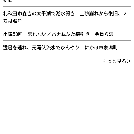
北秋田市森吉の太平湖で湖水開き 土砂崩れから復旧、２
カ月遅れ
出陣50回 忘れない／パナねぶた幕引き 会員ら涙
猛暑を逃れ、元滝伏流水でひんやり にかほ市象潟町
もっと見る＞