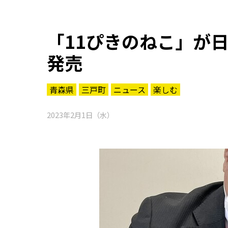
「11ぴきのねこ」が
発売
青森県
三戸町
ニュース
楽しむ
2023年2月1日（水）
知る一覧
世界遺産
文化・歴史
パワースポット
ミステリー