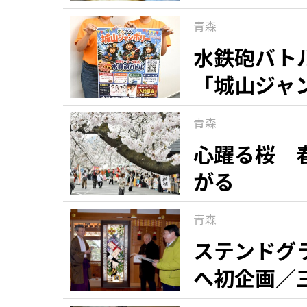
青森
水鉄砲バト
「城山ジャ
青森
心躍る桜 
がる
青森
ステンドグ
へ初企画／