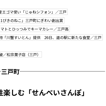
産エゴマ使い「じゅねシフォン」／三戸
11ぴきのねこ」三戸町にぎわい創出賞
トマトとひっつみでキーマカレー／三戸高
物「川蟹すいとん」提供 26日、道の駅に新たな食堂／三戸
突破／松宗菓子店（三戸）
三戸町
性楽しむ「せんべいさんぽ」