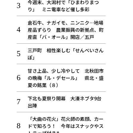
今週末、大潟村で「ひまわりまつ
り」 ミニ電車など催し多彩
倉石牛、ナガイモ、ニンニク…地場
産品ずらり 農業振興の新拠点、町
産直「バ・オール」開店／五戸
三戸町 相性楽しむ「せんべいさん
ぽ」
甘さ上品、少し冷やして 北秋田市
の晩梅「ル・デセール」 県北・盛
夏の銘菓（８）
下北も夏祭り開幕 大湊ネブタ9台
出陣
「大曲の花火」花火師の素顔、カー
ドで知ろう！ 今年はスナックやス