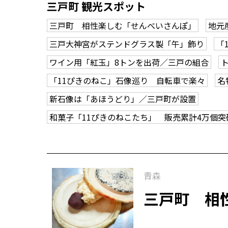
三戸町 観光スポット
三戸町 相性楽しむ「せんべいさんぽ」
地元
三戸大神宮がステンドグラス製「午」飾り
「
ワイン用「紅玉」8トンを出荷／三戸の組合
「11ぴきのねこ」石像巡り 自転車で楽々
名
新石像は「あほうどり」／三戸町が設置
和菓子「11ぴきのねこたち」 販売累計4万個
青森
三戸町 相