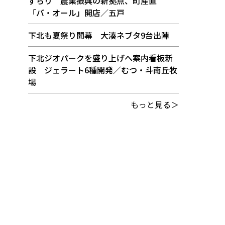
ずらり 農業振興の新拠点、町産直
「バ・オール」開店／五戸
下北も夏祭り開幕 大湊ネブタ9台出陣
下北ジオパークを盛り上げへ案内看板新
設 ジェラート6種開発／むつ・斗南丘牧
場
もっと見る＞