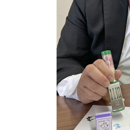
観る一覧
桜
花
紅葉
楽しむ一覧
まつり・イベント
聖地
おみやげ・特産
道の駅・産直
鉄道
アウトドア・レジャー
味わう一覧
麺類
ご当地グルメ
酒
スイーツ
癒す一覧
温泉
自然
宿泊
青森県
岩手県
秋田県