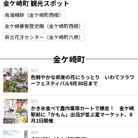
金ケ崎町 観光スポット
鳥海柵跡（金ケ崎町西根）
金ケ崎要害歴史館（金ケ崎町西根）
県立花きセンター（金ケ崎町六原）
金ケ崎町
岩手
色鮮やかな県産の花にうっとり いわてフラワ
ーフェスティバル9月30日まで
岩手
かき氷食べて農作業用カートで爆走！ 金ケ崎
駅前に「かもん」出店が並ぶ夏マーケット、8
月2日開催
岩手