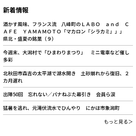
新着情報
酒かす風味、フランス流 八峰町のＬＡＢＯ ａｎｄ Ｃ
ＡＦＥ ＹＡＭＡＭＯＴＯ「マカロン『シラカミ』」」
県北・盛夏の銘菓（９）
今週末、大潟村で「ひまわりまつり」 ミニ電車など催し
多彩
北秋田市森吉の太平湖で湖水開き 土砂崩れから復旧、２
カ月遅れ
出陣50回 忘れない／パナねぶた幕引き 会員ら涙
猛暑を逃れ、元滝伏流水でひんやり にかほ市象潟町
もっと見る＞