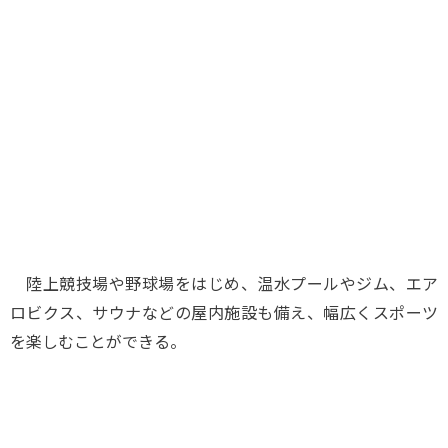
味わう一覧
麺類
ご当地グルメ
酒
スイーツ
癒す一覧
温泉
自然
宿泊
青森県
岩手県
秋田県
陸上競技場や野球場をはじめ、温水プールやジム、エア
ロビクス、サウナなどの屋内施設も備え、幅広くスポーツ
を楽しむことができる。