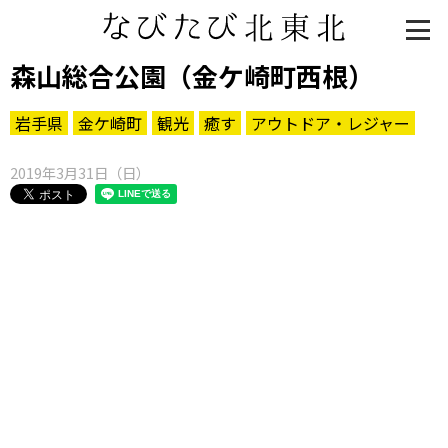
森山総合公園（金ケ崎町西根）
岩手県
金ケ崎町
観光
癒す
アウトドア・レジャー
2019年3月31日（日）
知る一覧
世界遺産
文化・歴史
パワースポット
ミステリー
観る一覧
桜
花
紅葉
楽しむ一覧
まつり・イベント
聖地
おみやげ・特産
道の駅・産直
鉄道
アウトドア・レジャー