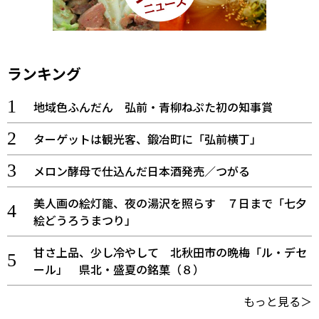
ランキング
地域色ふんだん 弘前・青柳ねぷた初の知事賞
ターゲットは観光客、鍛冶町に「弘前横丁」
メロン酵母で仕込んだ日本酒発売／つがる
美人画の絵灯籠、夜の湯沢を照らす ７日まで「七夕
絵どうろうまつり」
甘さ上品、少し冷やして 北秋田市の晩梅「ル・デセ
ール」 県北・盛夏の銘菓（８）
もっと見る＞