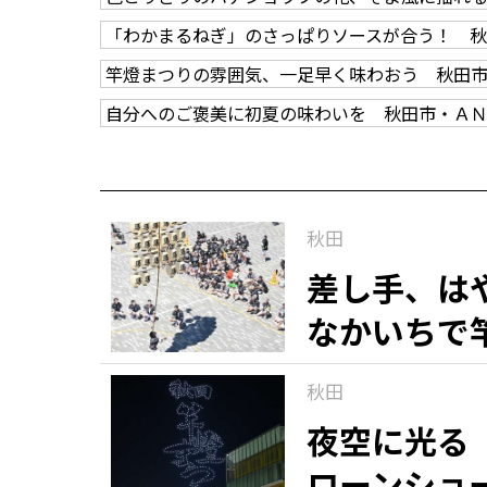
「わかまるねぎ」のさっぱりソースが合う！ 
竿燈まつりの雰囲気、一足早く味わおう 秋田
自分へのご褒美に初夏の味わいを 秋田市・Ａ
秋田
差し手、は
なかいちで
秋田
夜空に光る
ローンショ