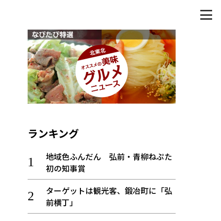
ランキング
地域色ふんだん 弘前・青柳ねぷた
初の知事賞
ターゲットは観光客、鍛冶町に「弘
前横丁」