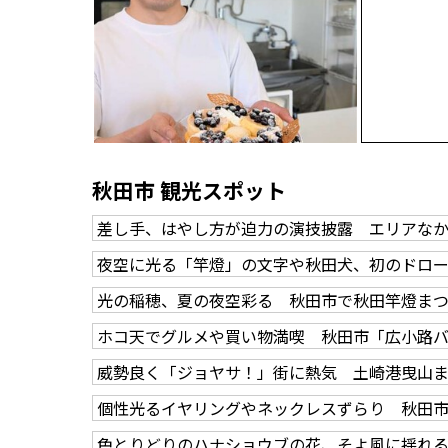
秋田市 観光スポット
差し手、はやし方が迫力の演技披露 エリアな
夜空に光る「竿燈」の文字や秋田犬、初のドロ
光の稲穂、夏の夜空彩る 秋田市で秋田竿燈ま
ホコ天でグルメや買い物満喫 秋田市「広小路
威勢良く「ジョヤサ！」街に熱気 土崎港曳山
個性光るイヤリングやネックレスずらり 秋田
色とりどりのハナショウブの花、そよ風に揺れ