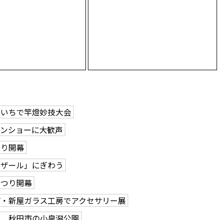
かいちで竿燈妙技大会
ーンショーに大歓声
つり開幕
バザール」にぎわう
まつり開幕
市・新屋ガラス工房でアクセサリー展
る 秋田市の小泉潟公園