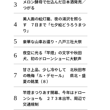
メロン酵母で仕込んだ日本酒発売／
つがる
美人画の絵灯籠、夜の湯沢を照ら
す ７日まで「七夕絵どうろうまつ
り」
豪華な山車お還り・八戸三社大祭
夜空に光る「竿燈」の文字や秋田
犬、初のドローンショーに大歓声
甘さ上品、少し冷やして 北秋田市
の晩梅「ル・デセール」 県北・盛
夏の銘菓（８）
竿燈まつりあす開幕、今年はドロー
ンショーも ２７３本出竿、周辺で
交通規制