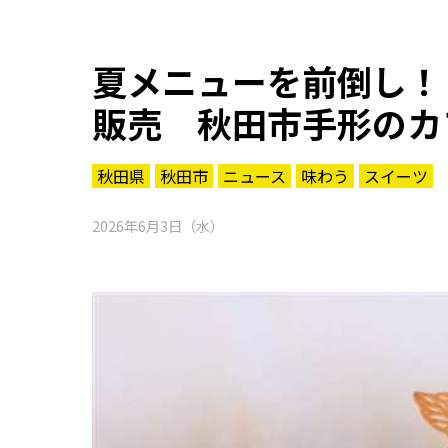
夏メニューを前倒し！
販売 秋田市手形のカ
秋田県
秋田市
ニュース
味わう
スイーツ
2026年6月3日（水）
知る一覧
世界遺産
文化・歴史
パワースポット
ミステリー