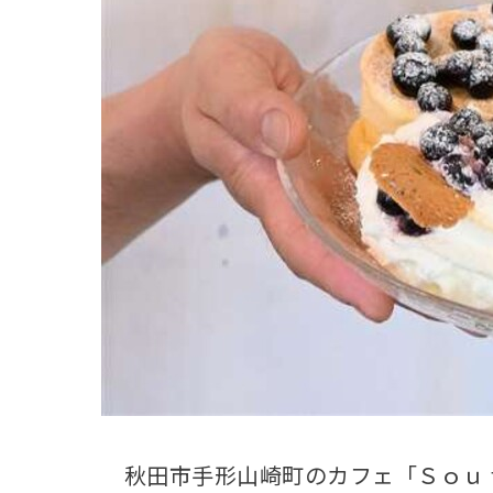
観る一覧
桜
花
紅葉
楽しむ一覧
まつり・イベント
聖地
おみやげ・特産
道の駅・産直
鉄道
アウトドア・レジャー
味わう一覧
麺類
ご当地グルメ
酒
スイーツ
癒す一覧
温泉
自然
宿泊
青森県
岩手県
秋田県
秋田市手形山崎町のカフェ「Ｓｏｕ