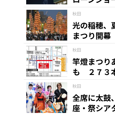
秋田
光の稲穂、
まつり開幕
秋田
竿燈まつり
も ２７３
秋田
全席に太鼓
座・祭シア