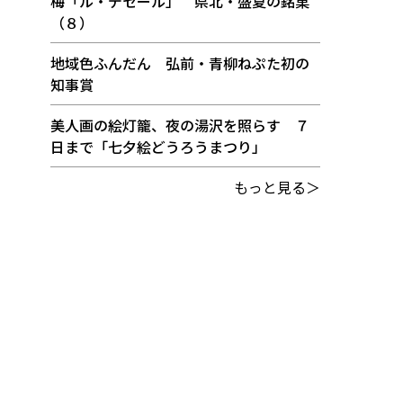
梅「ル・デセール」 県北・盛夏の銘菓
（８）
地域色ふんだん 弘前・青柳ねぷた初の
知事賞
美人画の絵灯籠、夜の湯沢を照らす ７
日まで「七夕絵どうろうまつり」
もっと見る＞