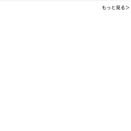
もっと見る＞
このサイトについて
｜
利用規約
掲載中の記事・写真・イラストの無断転