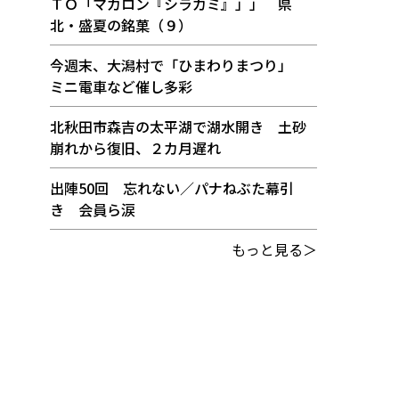
ＴＯ「マカロン『シラカミ』」」 県
北・盛夏の銘菓（９）
今週末、大潟村で「ひまわりまつり」
ミニ電車など催し多彩
北秋田市森吉の太平湖で湖水開き 土砂
崩れから復旧、２カ月遅れ
出陣50回 忘れない／パナねぶた幕引
き 会員ら涙
もっと見る＞