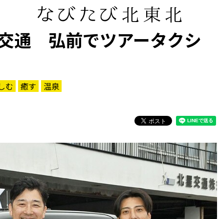
交通 弘前でツアータクシ
しむ
癒す
温泉