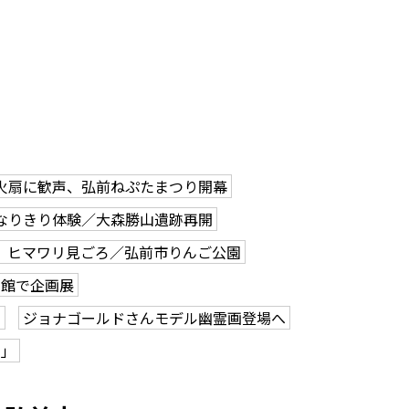
火扇に歓声、弘前ねぷたまつり開幕
なりきり体験／大森勝山遺跡再開
、ヒマワリ見ごろ／弘前市りんご公園
学館で企画展
も
ジョナゴールドさんモデル幽霊画登場へ
ク」