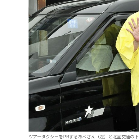
観る一覧
桜
花
紅葉
楽しむ一覧
まつり・イベント
聖地
おみやげ・特産
道の駅・産直
鉄道
アウトドア・レジャー
味わう一覧
麺類
ご当地グルメ
酒
スイーツ
癒す一覧
温泉
自然
宿泊
青森県
岩手県
秋田県
ツアータクシーをPRするあべさん（左）と北星交通の