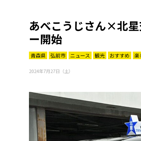
あべこうじさん×北星
ー開始
青森県
弘前市
ニュース
観光
おすすめ
楽
2024年7月27日（土）
知る一覧
世界遺産
文化・歴史
パワースポット
ミステリー