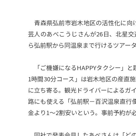
青森県弘前市岩木地区の活性化に向け
芸人のあべこうじさんが26日、北星
ら弘前駅から同温泉まで行けるツアー
「ご機嫌になるHAPPYタクシー」と
1時間30分コース」は岩木地区の産直
に立ち寄る。観光ドライバーによるガイド付
路にも使える「弘前駅－百沢温泉直行便
金より1～2割安いという。事前予約が
同社で発表会見したあべさんは「どの