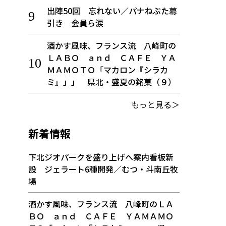
出陣50回 忘れない／パナねぶた幕
引き 会員ら涙
酒かす風味、フランス流 八峰町の
ＬＡＢＯ ａｎｄ ＣＡＦＥ ＹＡ
ＭＡＭＯＴＯ「マカロン『シラカ
ミ』」」 県北・盛夏の銘菓（９）
もっと見る＞
新着情報
下北ジオパークを盛り上げへ案内看板新
設 ジェラート6種開発／むつ・斗南丘牧
場
酒かす風味、フランス流 八峰町のＬＡ
ＢＯ ａｎｄ ＣＡＦＥ ＹＡＭＡＭＯ