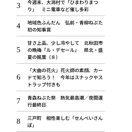
今週末、大潟村で「ひまわりまつ
り」 ミニ電車など催し多彩
地域色ふんだん 弘前・青柳ねぷた
初の知事賞
甘さ上品、少し冷やして 北秋田市
の晩梅「ル・デセール」 県北・盛
夏の銘菓（８）
「大曲の花火」花火師の素顔、カー
ドで知ろう！ 今年はスナックやス
トラップ付きも
青森ねぶた祭 熱気最高潮／夜間運
行最終日
三戸町 相性楽しむ「せんべいさん
ぽ」