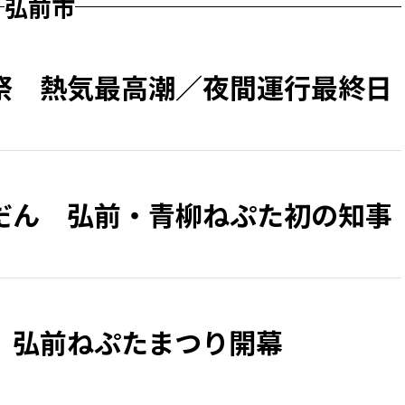
弘前市
祭 熱気最高潮／夜間運行最終日
だん 弘前・青柳ねぷた初の知事
、弘前ねぷたまつり開幕