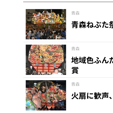
青森
青森ねぶた
青森
地域色ふん
賞
青森
火扇に歓声