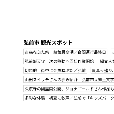
弘前市 観光スポット
青森ねぶた祭 熱気最高潮／夜間運行最終日
弘前城天守 次の移動へ回転作業開始
縄文人
幻想的 街中に金魚ねぷた／弘前
夏真っ盛り
山田スイッチさんの歩み紹介 弘前市立郷土文
久渡寺の幽霊画公開、ジョナゴールドさん作品
多彩な体験 初夏に歓声／弘前で「キッズパー