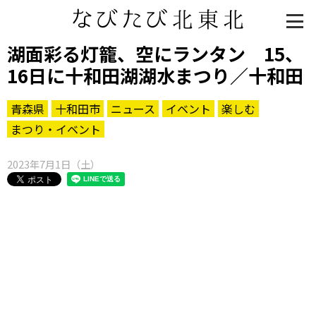
湖面彩る灯籠、空にランタン 15、
16日に十和田湖湖水まつり／十和田
青森県
十和田市
ニュース
イベント
楽しむ
まつり・イベント
2023年7月1日（土）
知る一覧
世界遺産
文化・歴史
パワースポット
ミステリー
観る一覧
桜
花
紅葉
楽しむ一覧
まつり・イベント
聖地
おみやげ・特産
道の駅・産直
鉄道
アウトドア・レジャー