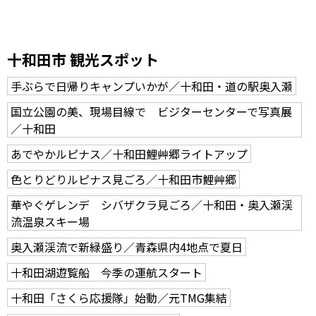
十和田市 観光スポット
手ぶらで日帰りキャンプいかが／十和田・道の駅奥入瀬
国立公園の美、現場目線で ビジターセンターで写真展
／十和田
あでやかルピナス／十和田鯉艸郷ライトアップ
色とりどりルピナス見ごろ／十和田市鯉艸郷
華やぐゲレンデ シバザクラ見ごろ／十和田・奥入瀬渓
流温泉スキー場
奥入瀬渓流で新緑盛り／青森県内4地点で夏日
十和田湖遊覧船 今季の運航スタート
十和田「さくら応援隊」始動／元TMG集結