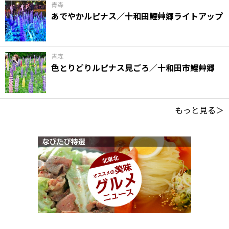
青森
あでやかルピナス／十和田鯉艸郷ライトアップ
青森
色とりどりルピナス見ごろ／十和田市鯉艸郷
もっと見る＞