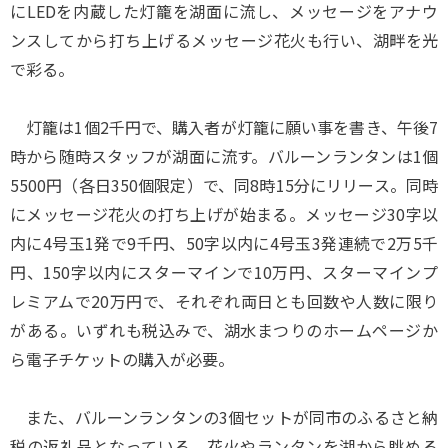
にLEDを内蔵した灯籠を湖面に流し、メッセージをアナウ
ンスしてから打ち上げるメッセージ花火も行い、湖畔を光
で彩る。
灯籠は1個2千円で、購入者が灯籠に願い事を書き、午後7
時から随時スタッフが湖面に流す。バルーンランタンは1個
5500円（各日350個限定）で、同8時15分にリリース。同時
にメッセージ花火の打ち上げが始まる。メッセージ30字以
内に4号玉1発で9千円、50字以内に4号玉3発連続で2万5千
円、150字以内にスターマインで10万円、スターマインプ
レミアムで20万円で、それぞれ両日とも回数や人数に限り
がある。いずれも税込みで、湖水まつりのホームページか
ら電子チケットの購入が必要。
また、バルーンランタンの3個セットが同市のふるさと納
税の返礼品となっている。花火やランタンを湖から眺める