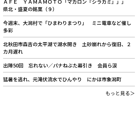
ＡＦＥ ＹＡＭＡＭＯＴＯ「マカロン『シラカミ』」」
県北・盛夏の銘菓（９）
今週末、大潟村で「ひまわりまつり」 ミニ電車など催し
多彩
北秋田市森吉の太平湖で湖水開き 土砂崩れから復旧、２
カ月遅れ
出陣50回 忘れない／パナねぶた幕引き 会員ら涙
猛暑を逃れ、元滝伏流水でひんやり にかほ市象潟町
もっと見る＞