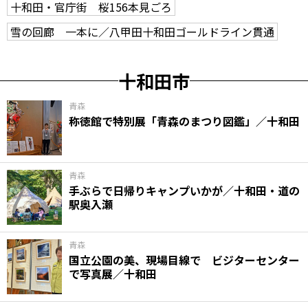
十和田・官庁街 桜156本見ごろ
雪の回廊 一本に／八甲田十和田ゴールドライン貫通
十和田市
青森
称徳館で特別展「青森のまつり図鑑」／十和田
青森
手ぶらで日帰りキャンプいかが／十和田・道の
駅奥入瀬
青森
国立公園の美、現場目線で ビジターセンター
で写真展／十和田