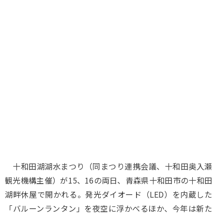
味わう一覧
麺類
ご当地グルメ
酒
スイーツ
癒す一覧
温泉
自然
宿泊
青森県
岩手県
秋田県
十和田湖湖水まつり（同まつり連携会議、十和田奥入瀬
観光機構主催）が15、16の両日、青森県十和田市の十和田
湖畔休屋で開かれる。発光ダイオード（LED）を内蔵した
「バルーンランタン」を夜空に浮かべるほか、今年は新た