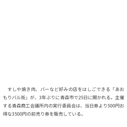
味わう一覧
麺類
ご当地グルメ
酒
スイーツ
癒す一覧
温泉
自然
宿泊
青森県
岩手県
秋田県
すしや焼き肉、バーなど好みの店をはしごできる「あお
もりバル街」が、3年ぶりに青森市で25日に開かれる。主催
する青森商工会議所内の実行委員会は、当日券より500円お
得な3500円の前売り券を販売している。