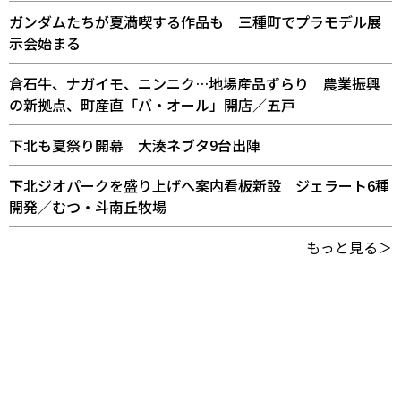
ガンダムたちが夏満喫する作品も 三種町でプラモデル展
示会始まる
倉石牛、ナガイモ、ニンニク…地場産品ずらり 農業振興
の新拠点、町産直「バ・オール」開店／五戸
下北も夏祭り開幕 大湊ネブタ9台出陣
下北ジオパークを盛り上げへ案内看板新設 ジェラート6種
開発／むつ・斗南丘牧場
もっと見る＞