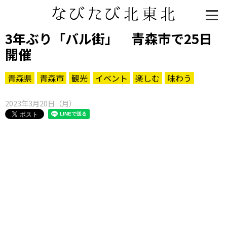
3年ぶり「バル街」 青森市で25日
開催
青森県
青森市
観光
イベント
楽しむ
味わう
2023年3月20日（月）
知る一覧
世界遺産
文化・歴史
パワースポット
ミステリー
観る一覧
桜
花
紅葉
楽しむ一覧
まつり・イベント
聖地
おみやげ・特産
道の駅・産直
鉄道
アウトドア・レジャー