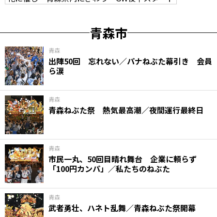
青森市
青森
出陣50回 忘れない／パナねぶた幕引き 会員
ら涙
青森
青森ねぶた祭 熱気最高潮／夜間運行最終日
青森
市民一丸、50回目晴れ舞台 企業に頼らず
「100円カンパ」／私たちのねぶた
青森
武者勇壮、ハネト乱舞／青森ねぶた祭開幕