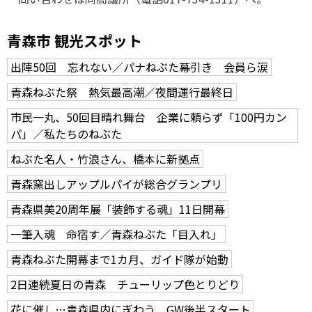
青森市 観光スポット
出陣50回 忘れない／パナねぶた幕引き 会員ら涙
青森ねぶた祭 熱気最高潮／夜間運行最終日
市民一丸、50回目晴れ舞台 企業に頼らず「100円カン
パ」／私たちのねぶた
ねぶた名人・竹浪さん、橋本に新拠点
青森窯出しアップルパイが総合グランプリ
青森県美20周年展「装飾する魂」11日開幕
一筆入魂 命宿す／青森ねぶた「目入れ」
青森ねぶた開幕まで1カ月、ガイド隊が始動
2日連続夏日の青森 チューリップ色とりどり
花に催し…青森県内にぎわう GW後半スタート