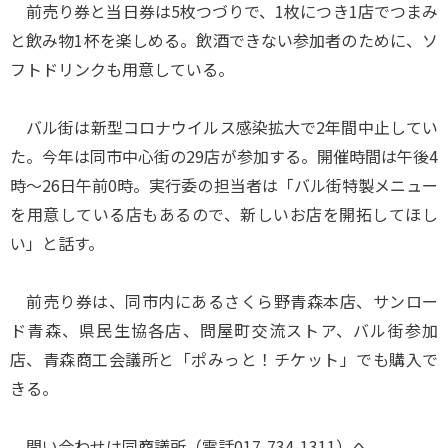
前売り券と当日券は5枚つづりで、1枚につき1店でつまみ
と飲み物1杯を楽しめる。飲酒できない参加者のために、ソ
フトドリンクも用意している。
バル街は新型コロナウイルス感染拡大で2年間中止してい
た。今年は同市中心街の29店が参加する。開催時間は午後4
時～26日午前0時。実行委の担当者は「バル街特製メニュー
を用意している店もあるので、新しいお店を開拓してほし
い」と話す。
前売り券は、同市内にあるさくら野青森本店、サンロー
ド青森、県民生協各店、問屋町交流ストア、バル街参加
店、青森商工会議所と「ポみっと！チケット」でも購入で
きる。
問い合わせは同商議所（電話017-734-1311）へ。