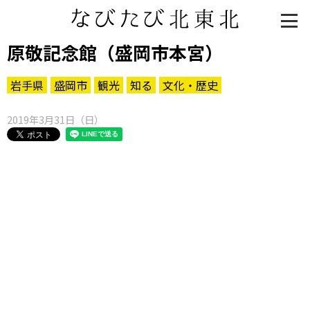
原敬記念館（盛岡市本宮）
岩手県
盛岡市
観光
知る
文化・歴史
2019年3月31日（日）
知る一覧
世界遺産
文化・歴史
パワースポット
ミステリー
観る一覧
桜
花
紅葉
楽しむ一覧
まつり・イベント
聖地
おみやげ・特産
道の駅・産直
鉄道
アウトドア・レジャー