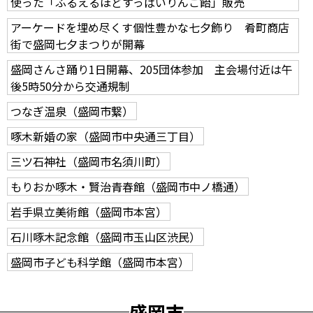
使った「ふるえるほどすっぱいりんご飴」販売
アーケードを埋め尽くす個性豊かな七夕飾り 肴町商店
街で盛岡七夕まつりが開幕
盛岡さんさ踊り1日開幕、205団体参加 主会場付近は午
後5時50分から交通規制
つなぎ温泉（盛岡市繋）
啄木新婚の家（盛岡市中央通三丁目）
三ツ石神社（盛岡市名須川町）
もりおか啄木・賢治青春館（盛岡市中ノ橋通）
岩手県立美術館（盛岡市本宮）
石川啄木記念館（盛岡市玉山区渋民）
盛岡市子ども科学館（盛岡市本宮）
盛岡市