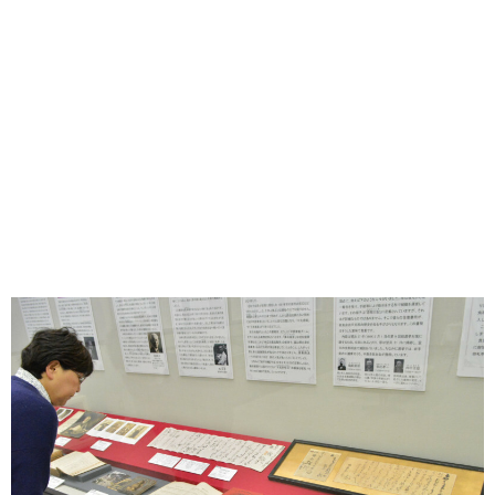
味わう一覧
麺類
ご当地グルメ
酒
スイーツ
癒す一覧
温泉
自然
宿泊
青森県
岩手県
秋田県