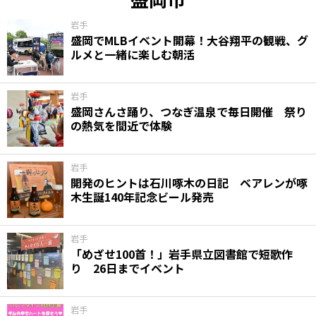
岩手
盛岡でMLBイベント開幕！大谷翔平の観戦、グ
ルメと一緒に楽しむ朝活
岩手
盛岡さんさ踊り、つなぎ温泉で毎日開催 祭り
の熱気を間近で体験
岩手
開発のヒントは石川啄木の日記 ベアレンが啄
木生誕140年記念ビール発売
岩手
「めざせ100首！」岩手県立図書館で短歌作
り 26日までイベント
岩手