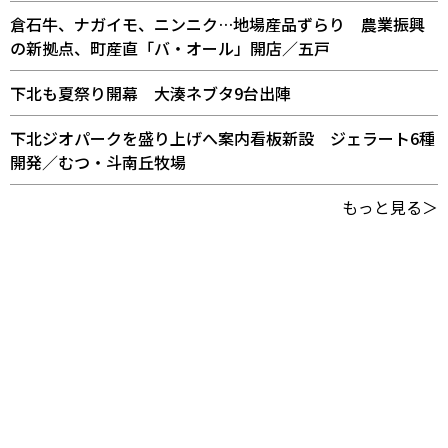
倉石牛、ナガイモ、ニンニク…地場産品ずらり 農業振興
の新拠点、町産直「バ・オール」開店／五戸
下北も夏祭り開幕 大湊ネブタ9台出陣
下北ジオパークを盛り上げへ案内看板新設 ジェラート6種
開発／むつ・斗南丘牧場
もっと見る＞