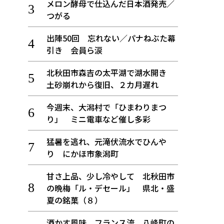
メロン酵母で仕込んだ日本酒発売／
つがる
出陣50回 忘れない／パナねぶた幕
引き 会員ら涙
北秋田市森吉の太平湖で湖水開き
土砂崩れから復旧、２カ月遅れ
今週末、大潟村で「ひまわりまつ
り」 ミニ電車など催し多彩
猛暑を逃れ、元滝伏流水でひんや
り にかほ市象潟町
甘さ上品、少し冷やして 北秋田市
の晩梅「ル・デセール」 県北・盛
夏の銘菓（８）
酒かす風味、フランス流 八峰町の