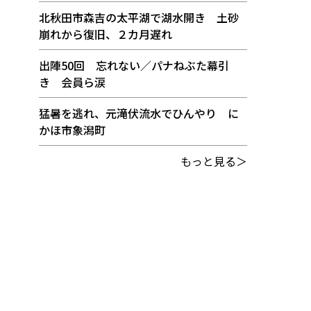
北秋田市森吉の太平湖で湖水開き 土砂
崩れから復旧、２カ月遅れ
出陣50回 忘れない／パナねぶた幕引
き 会員ら涙
猛暑を逃れ、元滝伏流水でひんやり に
かほ市象潟町
もっと見る＞