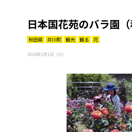
日本国花苑のバラ園（
秋田県
井川町
観光
観る
花
2019年1月1日（火）
知る一覧
世界遺産
文化・歴史
パワースポット
ミステリー