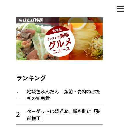
ランキング
地域色ふんだん 弘前・青柳ねぷた
初の知事賞
ターゲットは観光客、鍛冶町に「弘
前横丁」