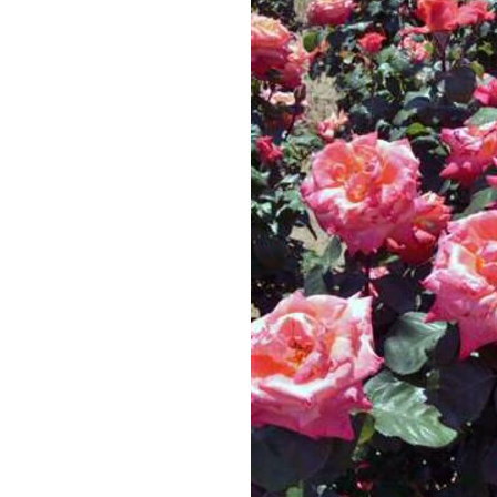
観る一覧
桜
花
紅葉
楽しむ一覧
まつり・イベント
聖地
おみやげ・特産
道の駅・産直
鉄道
アウトドア・レジャー
味わう一覧
麺類
ご当地グルメ
酒
スイーツ
癒す一覧
温泉
自然
宿泊
青森県
岩手県
秋田県