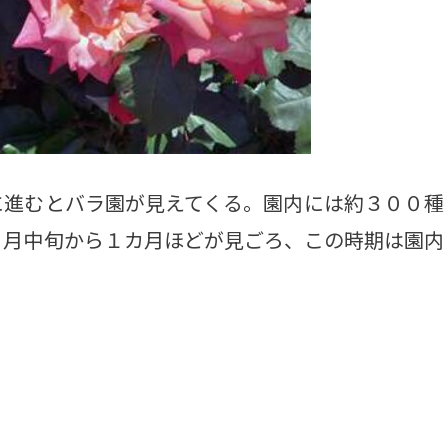
進むとバラ園が見えてくる。園内には約３００種
６月中旬から１カ月ほどが見ごろ、この時期は園内