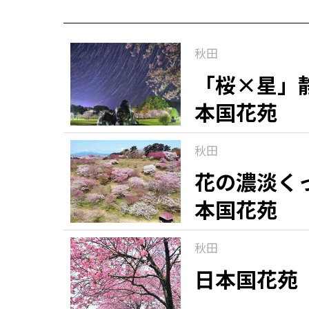
秋田
「桜×星」
本国花苑
秋田
花の濃淡く
本国花苑
秋田
日本国花苑