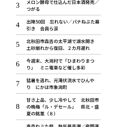
メロン酵母で仕込んだ日本酒発売／
つがる
出陣50回 忘れない／パナねぶた幕
引き 会員ら涙
北秋田市森吉の太平湖で湖水開き
土砂崩れから復旧、２カ月遅れ
今週末、大潟村で「ひまわりまつ
り」 ミニ電車など催し多彩
猛暑を逃れ、元滝伏流水でひんや
り にかほ市象潟町
甘さ上品、少し冷やして 北秋田市
の晩梅「ル・デセール」 県北・盛
夏の銘菓（８）
青森ねぶた祭 熱気最高潮／夜間運