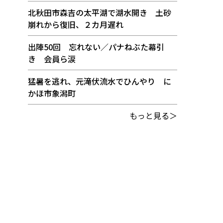
北秋田市森吉の太平湖で湖水開き 土砂
崩れから復旧、２カ月遅れ
出陣50回 忘れない／パナねぶた幕引
き 会員ら涙
猛暑を逃れ、元滝伏流水でひんやり に
かほ市象潟町
もっと見る＞