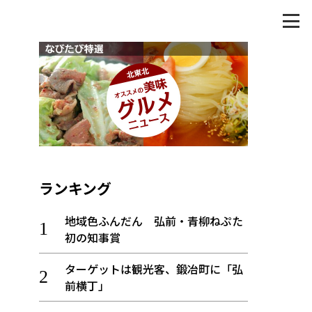
ランキング
地域色ふんだん 弘前・青柳ねぷた
初の知事賞
ターゲットは観光客、鍛冶町に「弘
前横丁」