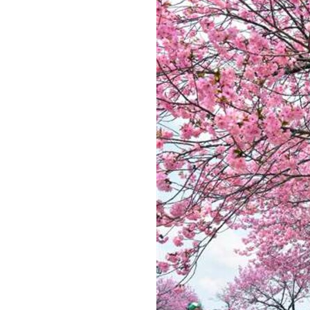
観る一覧
桜
花
紅葉
楽しむ一覧
まつり・イベント
聖地
おみやげ・特産
道の駅・産直
鉄道
アウトドア・レジャー
味わう一覧
麺類
ご当地グルメ
酒
スイーツ
癒す一覧
温泉
自然
宿泊
青森県
岩手県
秋田県