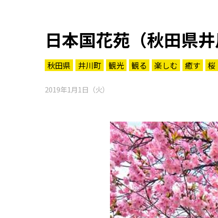
日本国花苑（秋田県井
秋田県
井川町
観光
観る
楽しむ
癒す
桜
2019年1月1日（火）
知る一覧
世界遺産
文化・歴史
パワースポット
ミステリー