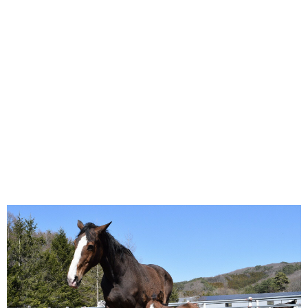
味わう一覧
麺類
ご当地グルメ
酒
スイーツ
癒す一覧
温泉
自然
宿泊
青森県
岩手県
秋田県