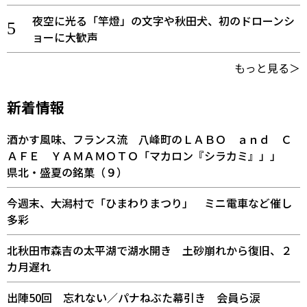
夜空に光る「竿燈」の文字や秋田犬、初のドローンシ
ョーに大歓声
もっと見る＞
新着情報
酒かす風味、フランス流 八峰町のＬＡＢＯ ａｎｄ Ｃ
ＡＦＥ ＹＡＭＡＭＯＴＯ「マカロン『シラカミ』」」
県北・盛夏の銘菓（９）
今週末、大潟村で「ひまわりまつり」 ミニ電車など催し
多彩
北秋田市森吉の太平湖で湖水開き 土砂崩れから復旧、２
カ月遅れ
出陣50回 忘れない／パナねぶた幕引き 会員ら涙