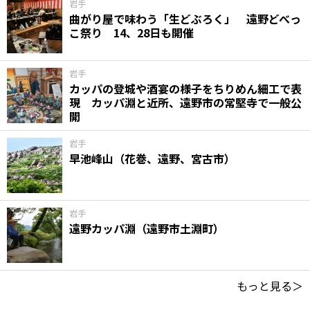
岩手
曲がり屋で味わう「生どぶろく」 遠野どべっ
こ祭り 14、28日も開催
岩手
カッパの登城や酒宴の様子をちりめん細工で表
現 カッパ淵と近所、遠野市の常堅寺で一般公
開
岩手
早池峰山（花巻、遠野、宮古市）
岩手
遠野カッパ淵（遠野市土淵町）
もっと見る＞