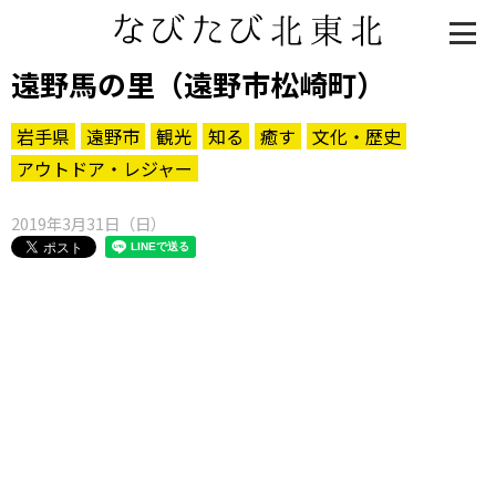
遠野馬の里（遠野市松崎町）
岩手県
遠野市
観光
知る
癒す
文化・歴史
アウトドア・レジャー
2019年3月31日（日）
知る一覧
世界遺産
文化・歴史
パワースポット
ミステリー
観る一覧
桜
花
紅葉
楽しむ一覧
まつり・イベント
聖地
おみやげ・特産
道の駅・産直
鉄道
アウトドア・レジャー