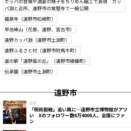
カッパの登城や酒宴の様子をちりめん細工で表現 カッ
パ淵と近所、遠野市の常堅寺で一般公開
福泉寺（遠野市松崎町）
早池峰山（花巻、遠野、宮古市）
遠野カッパ淵（遠野市土淵町）
遠野ふるさと村（遠野市附馬牛町）
道の駅「遠野風の丘」（遠野市綾織町）
伝承園（遠野市土淵町）
遠野市
岩手
「呪術廻戦」追い風に…遠野市立博物館がアツ
い Xのフォロワー数6万4000人、全国にファ
ン