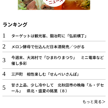
味わう一覧
麺類
ご当地グルメ
酒
スイーツ
癒す一覧
温泉
自然
宿泊
ランキング
青森県
岩手県
秋田県
ターゲットは観光客、鍛冶町に「弘前横丁」
メロン酵母で仕込んだ日本酒発売／つがる
今週末、大潟村で「ひまわりまつり」 ミニ電車など
催し多彩
三戸町 相性楽しむ「せんべいさんぽ」
甘さ上品、少し冷やして 北秋田市の晩梅「ル・デセ
ール」 県北・盛夏の銘菓（８）
もっと見る＞