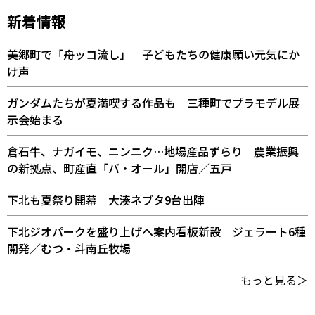
新着情報
美郷町で「舟ッコ流し」 子どもたちの健康願い元気にか
け声
ガンダムたちが夏満喫する作品も 三種町でプラモデル展
示会始まる
倉石牛、ナガイモ、ニンニク…地場産品ずらり 農業振興
の新拠点、町産直「バ・オール」開店／五戸
下北も夏祭り開幕 大湊ネブタ9台出陣
下北ジオパークを盛り上げへ案内看板新設 ジェラート6種
開発／むつ・斗南丘牧場
もっと見る＞