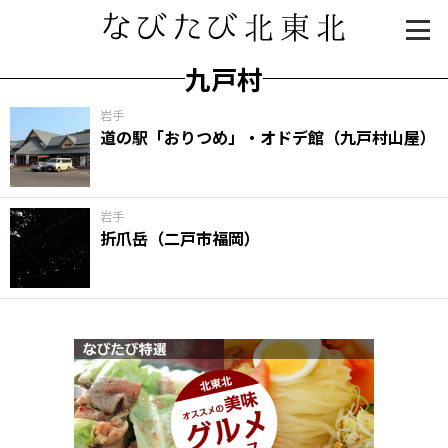
九戸村
岩手
道の駅「おりつめ」・オドデ館（九戸村山屋）
岩手
折爪岳（二戸市福岡）
知る一覧
世界遺産
文化・歴史
パワースポット
ミステリー
観る一覧
桜
花
紅葉
楽しむ一覧
まつり・イベント
聖地
おみやげ・特産
道の駅・産直
鉄道
アウトドア・レジャー