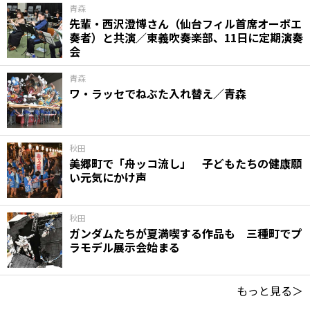
青森
先輩・西沢澄博さん（仙台フィル首席オーボエ
奏者）と共演／東義吹奏楽部、11日に定期演奏
会
青森
ワ・ラッセでねぶた入れ替え／青森
秋田
美郷町で「舟ッコ流し」 子どもたちの健康願
い元気にかけ声
秋田
ガンダムたちが夏満喫する作品も 三種町でプ
ラモデル展示会始まる
もっと見る＞