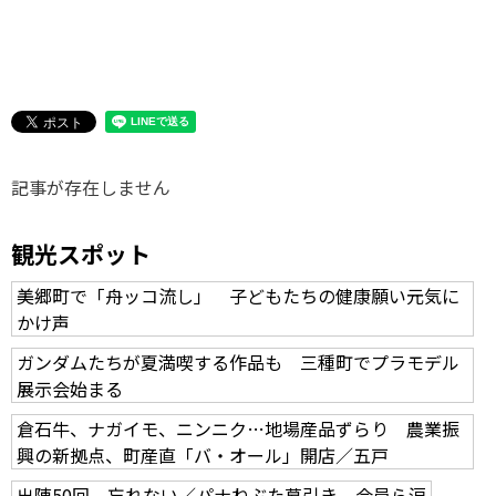
味わう一覧
麺類
ご当地グルメ
酒
スイーツ
癒す一覧
温泉
自然
宿泊
青森県
岩手県
秋田県
記事が存在しません
観光スポット
美郷町で「舟ッコ流し」 子どもたちの健康願い元気に
かけ声
ガンダムたちが夏満喫する作品も 三種町でプラモデル
展示会始まる
倉石牛、ナガイモ、ニンニク…地場産品ずらり 農業振
興の新拠点、町産直「バ・オール」開店／五戸
出陣50回 忘れない／パナねぶた幕引き 会員ら涙