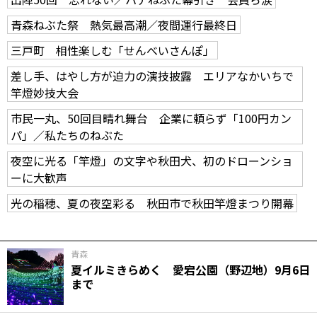
青森ねぶた祭 熱気最高潮／夜間運行最終日
三戸町 相性楽しむ「せんべいさんぽ」
差し手、はやし方が迫力の演技披露 エリアなかいちで
竿燈妙技大会
市民一丸、50回目晴れ舞台 企業に頼らず「100円カン
パ」／私たちのねぶた
夜空に光る「竿燈」の文字や秋田犬、初のドローンショ
ーに大歓声
光の稲穂、夏の夜空彩る 秋田市で秋田竿燈まつり開幕
青森
夏イルミきらめく 愛宕公園（野辺地）9月6日
まで