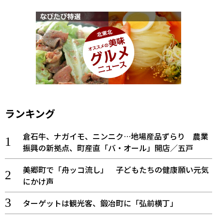
ランキング
倉石牛、ナガイモ、ニンニク…地場産品ずらり 農業
振興の新拠点、町産直「バ・オール」開店／五戸
美郷町で「舟ッコ流し」 子どもたちの健康願い元気
にかけ声
ターゲットは観光客、鍛冶町に「弘前横丁」