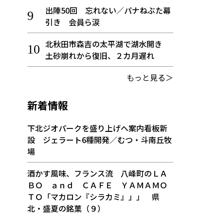
出陣50回 忘れない／パナねぶた幕
引き 会員ら涙
北秋田市森吉の太平湖で湖水開き
土砂崩れから復旧、２カ月遅れ
もっと見る＞
新着情報
下北ジオパークを盛り上げへ案内看板新
設 ジェラート6種開発／むつ・斗南丘牧
場
酒かす風味、フランス流 八峰町のＬＡ
ＢＯ ａｎｄ ＣＡＦＥ ＹＡＭＡＭＯ
ＴＯ「マカロン『シラカミ』」」 県
北・盛夏の銘菓（９）