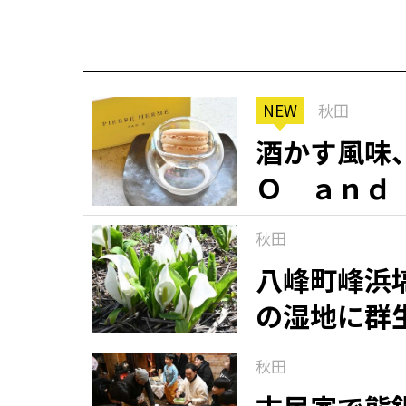
NEW
秋田
酒かす風味
Ｏ ａｎｄ
「マカロン
秋田
銘菓（９）
八峰町峰浜
の湿地に群
秋田
知る一覧
世界遺産
文化・歴史
パワースポット
ミステリー