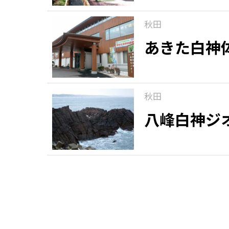
秋田
あきた白神
秋田
八峰白神ジ