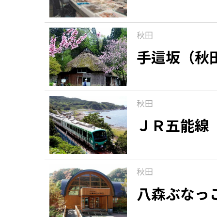
秋田
手這坂（秋
秋田
ＪＲ五能線
秋田
八森ぶなっ