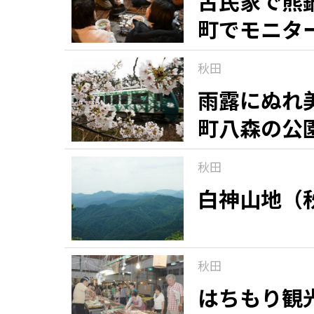
古民家で熊
町でモニタ
観る一覧
桜
花
紅葉
秋田
楽しむ一覧
まつり・イベント
聖地
おみやげ・特産
道の駅・産直
鉄道
アウトドア・レジャー
雨露にぬれ
町八森の公
味わう一覧
麺類
ご当地グルメ
酒
スイーツ
秋田
癒す一覧
温泉
自然
宿泊
白神山地（
青森県
岩手県
秋田県
秋田
はちもり観