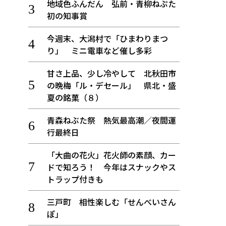
地域色ふんだん 弘前・青柳ねぷた
初の知事賞
今週末、大潟村で「ひまわりまつ
り」 ミニ電車など催し多彩
甘さ上品、少し冷やして 北秋田市
の晩梅「ル・デセール」 県北・盛
夏の銘菓（８）
青森ねぶた祭 熱気最高潮／夜間運
行最終日
「大曲の花火」花火師の素顔、カー
ドで知ろう！ 今年はスナックやス
トラップ付きも
三戸町 相性楽しむ「せんべいさん
ぽ」