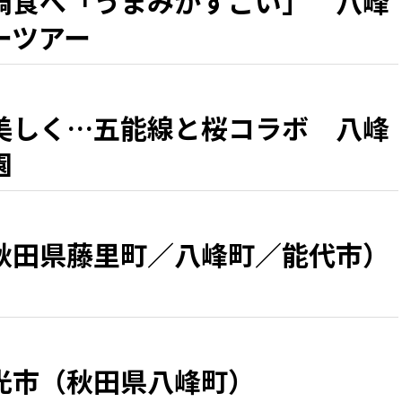
鍋食べ「うまみがすごい」 八峰
ーツアー
美しく…五能線と桜コラボ 八峰
園
秋田県藤里町／八峰町／能代市）
光市（秋田県八峰町）