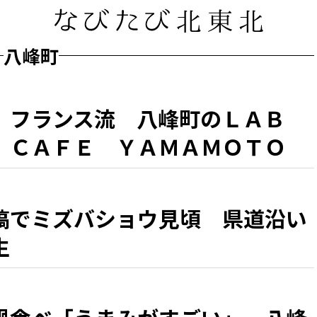
八峰町
、フランス流 八峰町のＬＡＢ
 ＣＡＦＥ ＹＡＭＡＭＯＴＯ
『シラカミ』」」 県北・盛夏の
塙でミズバショウ見頃 県道沿い
生