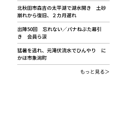
北秋田市森吉の太平湖で湖水開き 土砂
崩れから復旧、２カ月遅れ
出陣50回 忘れない／パナねぶた幕引
き 会員ら涙
猛暑を逃れ、元滝伏流水でひんやり に
かほ市象潟町
もっと見る＞