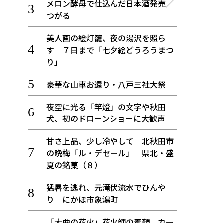
メロン酵母で仕込んだ日本酒発売／
つがる
美人画の絵灯籠、夜の湯沢を照ら
す ７日まで「七夕絵どうろうまつ
り」
豪華な山車お還り・八戸三社大祭
夜空に光る「竿燈」の文字や秋田
犬、初のドローンショーに大歓声
甘さ上品、少し冷やして 北秋田市
の晩梅「ル・デセール」 県北・盛
夏の銘菓（８）
猛暑を逃れ、元滝伏流水でひんや
り にかほ市象潟町
「大曲の花火」花火師の素顔、カー