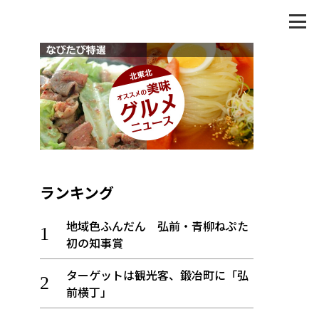
ランキング
地域色ふんだん 弘前・青柳ねぷた
初の知事賞
ターゲットは観光客、鍛冶町に「弘
前横丁」