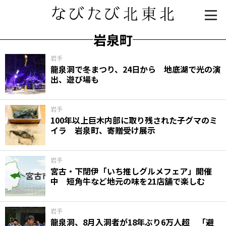
岩泉町
岩手
龍泉洞で冬まつり、24日から 地底湖で光の演
出、遊び場も
岩手
100年以上巨木内部に取り残された子グマのミ
イラ 岩泉町、寄贈受け展示
知る一覧
世界遺産
文化・歴史
パワースポット
ミステリー
岩手
宮古・下閉伊「いち推しグルメフェア」開催
観る一覧
桜
花
紅葉
中 短角牛など地元の味を21店舗で楽しむ
楽しむ一覧
まつり・イベント
聖地
おみやげ・特産
道の駅・産直
鉄道
アウトドア・レジャー
岩手
龍泉洞、8月入洞者が18年ぶり6万人超 「避