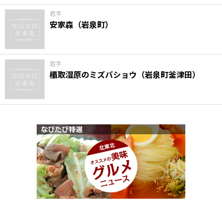
岩手
安家森（岩泉町）
岩手
櫃取湿原のミズバショウ（岩泉町釜津田）