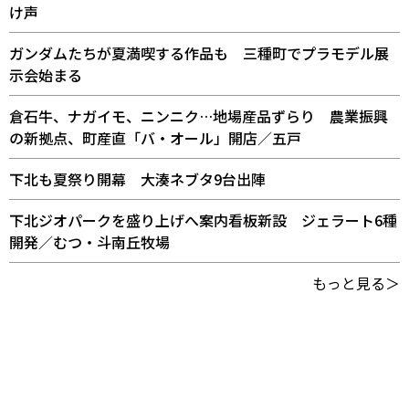
け声
ガンダムたちが夏満喫する作品も 三種町でプラモデル展
示会始まる
倉石牛、ナガイモ、ニンニク…地場産品ずらり 農業振興
の新拠点、町産直「バ・オール」開店／五戸
下北も夏祭り開幕 大湊ネブタ9台出陣
下北ジオパークを盛り上げへ案内看板新設 ジェラート6種
開発／むつ・斗南丘牧場
もっと見る＞