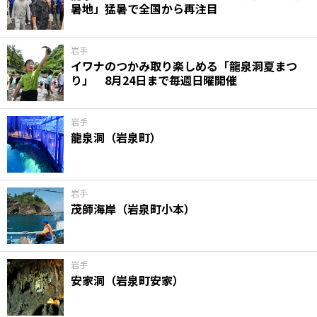
暑地」猛暑で全国から再注目
味わう一覧
麺類
ご当地グルメ
酒
スイーツ
癒す一覧
温泉
自然
宿泊
岩手
イワナのつかみ取り楽しめる「龍泉洞夏まつ
り」 8月24日まで毎週日曜開催
青森県
岩手県
秋田県
岩手
龍泉洞（岩泉町）
岩手
茂師海岸（岩泉町小本）
岩手
安家洞（岩泉町安家）