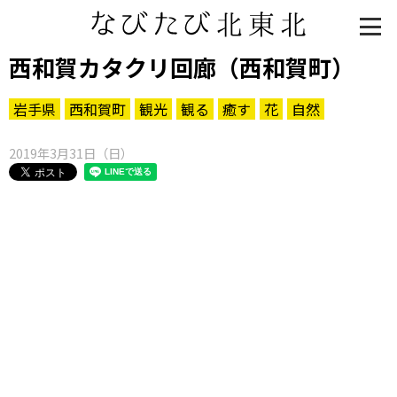
西和賀カタクリ回廊（西和賀町）
岩手県
西和賀町
観光
観る
癒す
花
自然
2019年3月31日（日）
知る一覧
世界遺産
文化・歴史
パワースポット
ミステリー
観る一覧
桜
花
紅葉
楽しむ一覧
まつり・イベント
聖地
おみやげ・特産
道の駅・産直
鉄道
アウトドア・レジャー