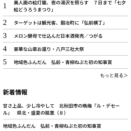
美人画の絵灯籠、夜の湯沢を照らす ７日まで「七夕
絵どうろうまつり」
ターゲットは観光客、鍛冶町に「弘前横丁」
メロン酵母で仕込んだ日本酒発売／つがる
豪華な山車お還り・八戸三社大祭
地域色ふんだん 弘前・青柳ねぷた初の知事賞
もっと見る＞
新着情報
甘さ上品、少し冷やして 北秋田市の晩梅「ル・デセー
ル」 県北・盛夏の銘菓（８）
地域色ふんだん 弘前・青柳ねぷた初の知事賞