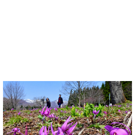
味わう一覧
麺類
ご当地グルメ
酒
スイーツ
癒す一覧
温泉
自然
宿泊
青森県
岩手県
秋田県